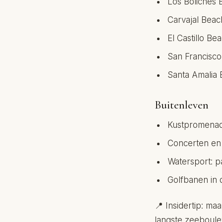
Los Boliches 
Carvajal Beac
El Castillo Be
San Francisco
Santa Amalia 
Buitenleven
Kustpromenad
Concerten en 
Watersport: p
Golfbanen in d
📍 Insidertip: m
langste zeeboule