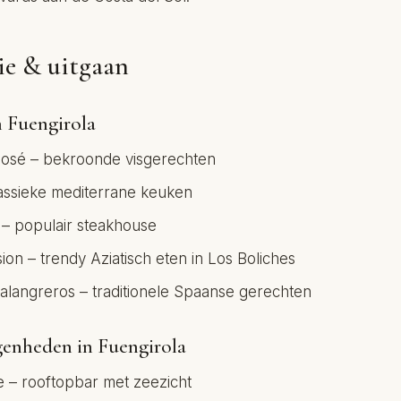
e & uitgaan
n Fuengirola
José – bekroonde visgerechten
lassieke mediterrane keuken
– populair steakhouse
ion – trendy Aziatisch eten in Los Boliches
alangreros – traditionele Spaanse gerechten
genheden in Fuengirola
 – rooftopbar met zeezicht