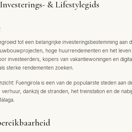
Investerings- & Lifestylegids
e
gegroeid tot een belangrijke investeringsbestemming aan d
uwbouwprojecten, hoge huurrendementen en het leven aa
oor investeerders, kopers van vakantiewoningen en digit
l als sterke rendementen zoeken.
nzicht: Fuengirola is een van de populairste steden aan d
verhuur, dankzij de stranden, het treinstation en de nabi
álaga.
bereikbaarheid