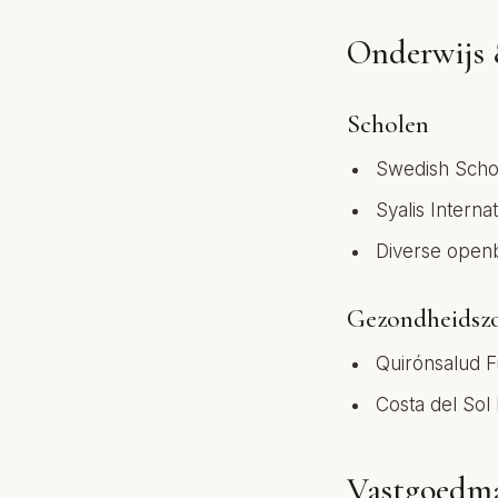
Onderwijs 
Scholen
Swedish Schoo
Syalis Interna
Diverse openb
Gezondheidsz
Quirónsalud Fu
Costa del Sol 
Vastgoedm