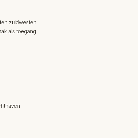
 ten zuidwesten
emak als toegang
uchthaven