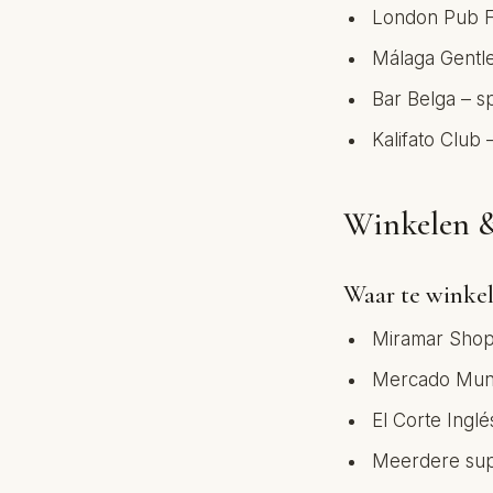
London Pub Fue
Málaga Gentle
Bar Belga – s
Kalifato Club
Winkelen &
Waar te winke
Miramar Shopp
Mercado Munic
El Corte Inglé
Meerdere sup