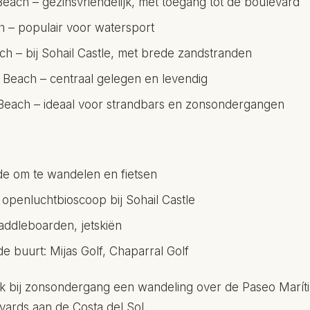
Beach – gezinsvriendelijk, met toegang tot de boulevard
h – populair voor watersport
ach – bij Sohail Castle, met brede zandstranden
 Beach – centraal gelegen en levendig
Beach – ideaal voor strandbars en zonsondergangen
e om te wandelen en fietsen
openluchtbioscoop bij Sohail Castle
addleboarden, jetskiën
e buurt: Mijas Golf, Chaparral Golf
aak bij zonsondergang een wandeling over de Paseo Marít
vards aan de Costa del Sol.