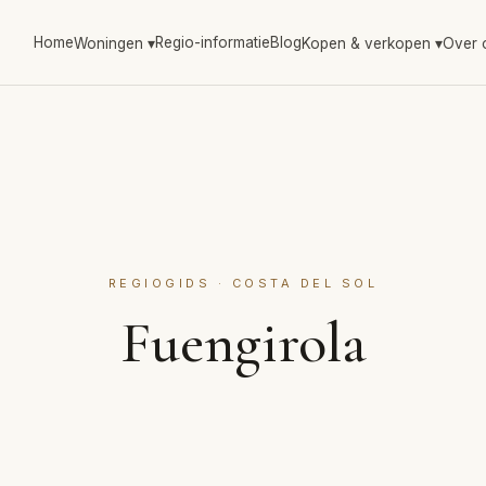
Home
Regio-informatie
Blog
Woningen
▾
Kopen & verkopen
▾
Over 
REGIOGIDS · COSTA DEL SOL
Fuengirola