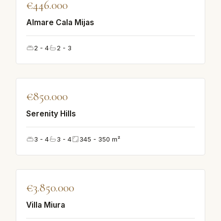
♡
€446.000
AUSGEWÄHLT
Almare Cala Mijas
2 - 4
2 - 3
♡
€850.000
AUSGEWÄHLT
Serenity Hills
3 - 4
3 - 4
345 - 350
m²
♡
€3.850.000
AUSGEWÄHLT
Villa Miura