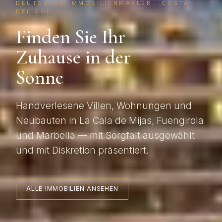
DEUTSCHER IMMOBILIENMAKLER · COSTA
DEL SOL
Finden Sie Ihr
Zuhause in der
Sonne
Handverlesene Villen, Wohnungen und
Neubauten in La Cala de Mijas, Fuengirola
und Marbella — mit Sorgfalt ausgewählt
und mit Diskretion präsentiert.
ALLE IMMOBILIEN ANSEHEN