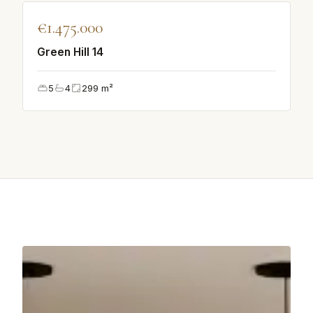
♡
€1.475.000
AUSGEWÄHLT
Green Hill 14
5
4
299
m²