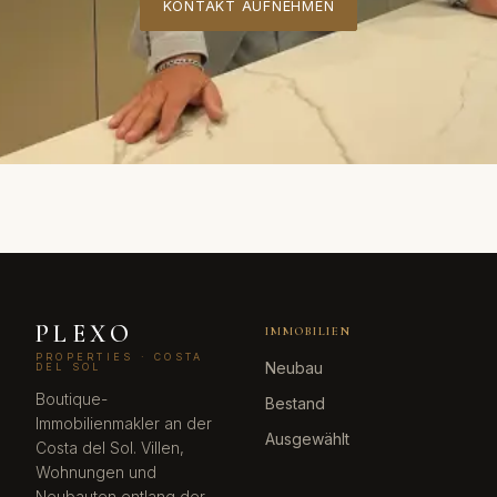
KONTAKT AUFNEHMEN
PLEXO
IMMOBILIEN
PROPERTIES · COSTA
Neubau
DEL SOL
Boutique-
Bestand
Immobilienmakler an der
Ausgewählt
Costa del Sol. Villen,
Wohnungen und
Neubauten entlang der