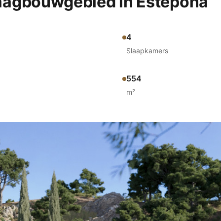
 laagbouwgebied in Estepona
4
Slaapkamers
554
m²