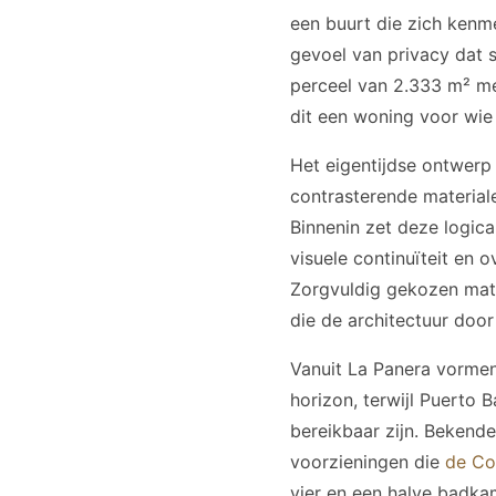
een buurt die zich kenm
gevoel van privacy dat 
perceel van 2.333 m² me
dit een woning voor wie n
Het eigentijdse ontwerp
contrasterende materiale
Binnenin zet deze logic
visuele continuïteit en 
Zorgvuldig gekozen mate
die de architectuur door
Vanuit La Panera vormen
horizon, terwijl Puerto
bereikbaar zijn. Bekende
voorzieningen die
de Co
vier en een halve badka