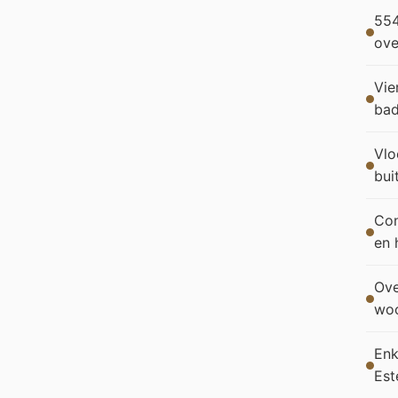
554
ove
Vie
bad
Vlo
bui
Con
en 
Ove
woo
Enk
Est