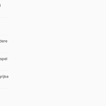
d
dere
spel
grijke