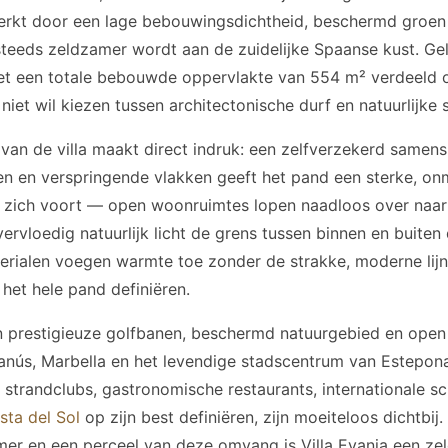
erkt door een lage bebouwingsdichtheid, beschermd groen 
steeds zeldzamer wordt aan de zuidelijke Spaanse kust. Ge
t een totale bebouwde oppervlakte van 554 m² verdeeld ov
iet wil kiezen tussen architectonische durf en natuurlijke s
 van de villa maakt direct indruk: een zelfverzekerd samen
n en verspringende vlakken geeft het pand een sterke, onm
a zich voort — open woonruimtes lopen naadloos over naar 
overvloedig natuurlijk licht de grens tussen binnen en buite
rialen voegen warmte toe zonder de strakke, moderne lij
 het hele pand definiëren.
 prestigieuze golfbanen, beschermd natuurgebied en open
 Banús, Marbella en het levendige stadscentrum van Estepon
 strandclubs, gastronomische restaurants, internationale sc
sta del Sol
op zijn best definiëren, zijn moeiteloos dichtbij
mer en een perceel van deze omvang is Villa Evania een z