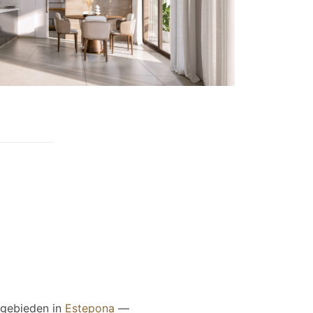
ngebieden in
Estepona
—