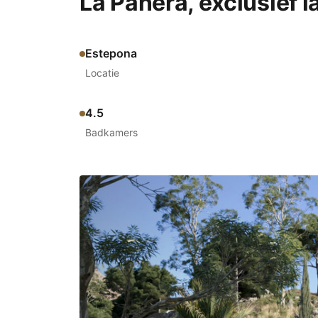
La Panera, exclusief
Estepona
Locatie
4.5
Badkamers