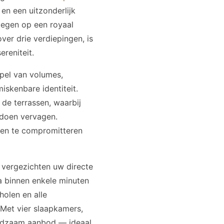
en een uitzonderlijk
legen op een royaal
er drie verdiepingen, is
ereniteit.
spel van volumes,
iskenbare identiteit.
de terrassen, waarbij
n doen vervagen.
nen te compromitteren
 vergezichten uw directe
a binnen enkele minuten
holen en alle
. Met vier slaapkamers,
eldzaam aanbod — ideaal