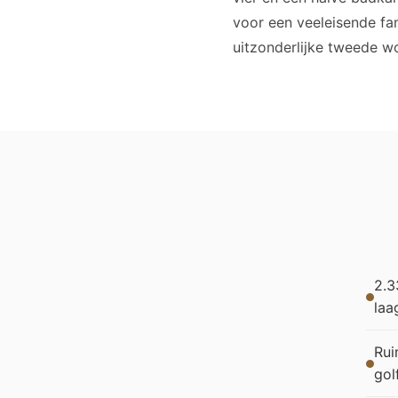
voor een veeleisende fa
uitzonderlijke tweede w
2.3
laa
Rui
gol