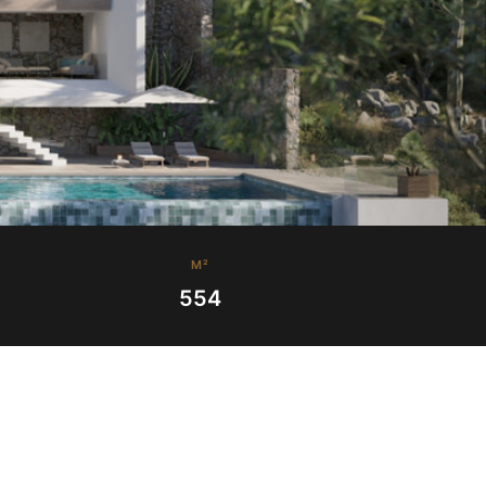
M²
554