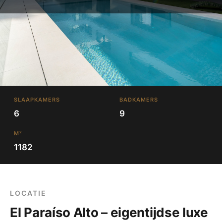
SLAAPKAMERS
BADKAMERS
6
9
M²
1182
LOCATIE
El Paraíso Alto – eigentijdse luxe