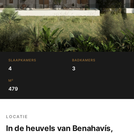
SLAAPKAMERS
BADKAMERS
4
3
M²
479
LOCATIE
In de heuvels van Benahavís,