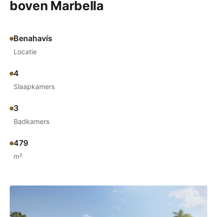
boven Marbella
Benahavís
Locatie
4
Slaapkamers
3
Badkamers
479
m²