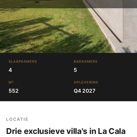
SLAAPKAMERS
BADKAMERS
4
5
M²
OPLEVERING
552
Q4 2027
LOCATIE
Drie exclusieve villa's in La Cala