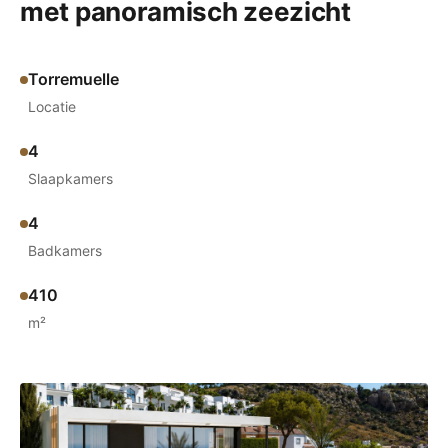
met panoramisch zeezicht
Torremuelle
Locatie
4
Slaapkamers
4
Badkamers
410
m²