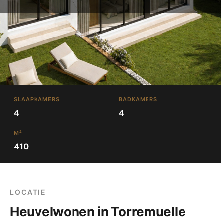
SLAAPKAMERS
BADKAMERS
4
4
M²
410
LOCATIE
Heuvelwonen in Torremuelle