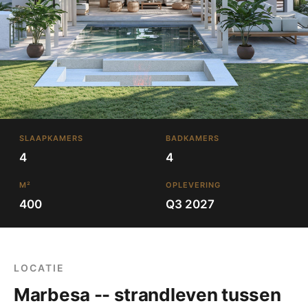
SLAAPKAMERS
BADKAMERS
4
4
M²
OPLEVERING
400
Q3 2027
LOCATIE
Marbesa -- strandleven tussen