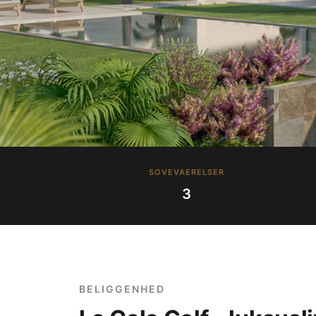
SOVEVAERELSER
3
BELIGGENHED