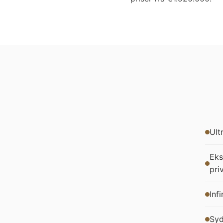
Ult
Eks
pri
Inf
Syd