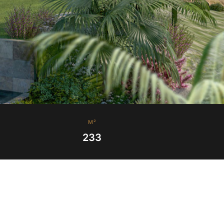
M²
233