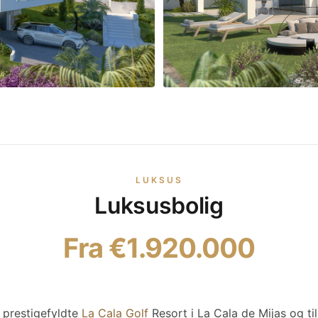
LUKSUS
Luksusbolig
Fra €1.920.000
et prestigefyldte
La Cala Golf
Resort i La Cala de Mijas og ti