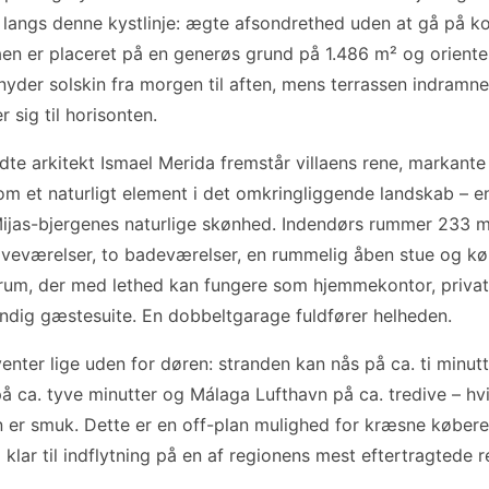
e langs denne kystlinje: ægte afsondrethed uden at gå på
en er placeret på en generøs grund på 1.486 m² og oriente
nyder solskin fra morgen til aften, mens terrassen indramne
 sig til horisonten.
te arkitekt Ismael Merida fremstår villaens rene, markante
om et naturligt element i det omkringliggende landskab – e
Mijas-bjergenes naturlige skønhed. Indendørs rummer 233
oveværelser, to badeværelser, en rummelig åben stue og k
t rum, der med lethed kan fungere som hjemmekontor, privat 
ændig gæstesuite. En dobbeltgarage fuldfører helheden.
 venter lige uden for døren: stranden kan nås på ca. ti minut
å ca. tyve minutter og Málaga Lufthavn på ca. tredive – hvil
n er smuk. Dette er en off-plan mulighed for kræsne købere
 klar til indflytning på en af regionens mest eftertragtede 