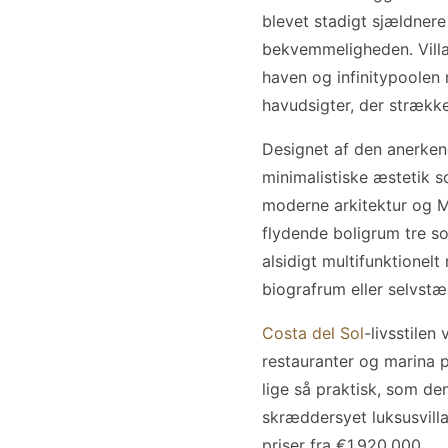
blevet stadigt sjældner
bekvemmeligheden. Villa
haven og infinitypoolen 
havudsigter, der strækker
Designet af den anerkend
minimalistiske æstetik s
moderne arkitektur og 
flydende boligrum tre s
alsidigt multifunktionel
biografrum eller selvst
Costa del Sol
-livsstilen
restauranter og marina p
lige så praktisk, som de
skræddersyet luksusvilla
priser fra €1.920.000.