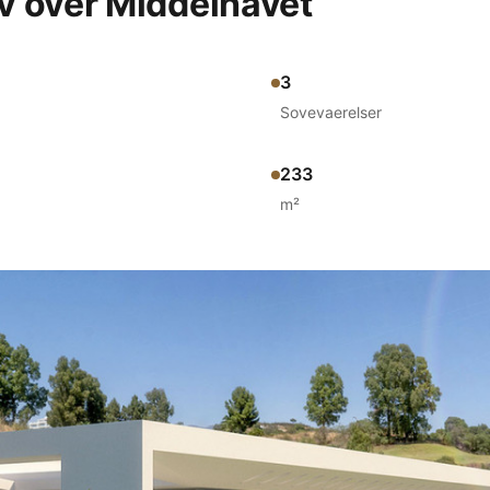
iv over Middelhavet
3
Sovevaerelser
233
m²