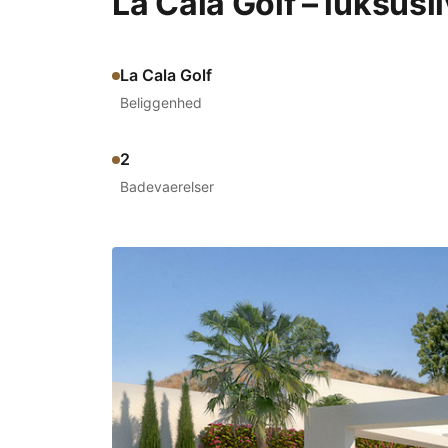
La Cala Golf – luksusl
La Cala Golf
Beliggenhed
2
Badevaerelser