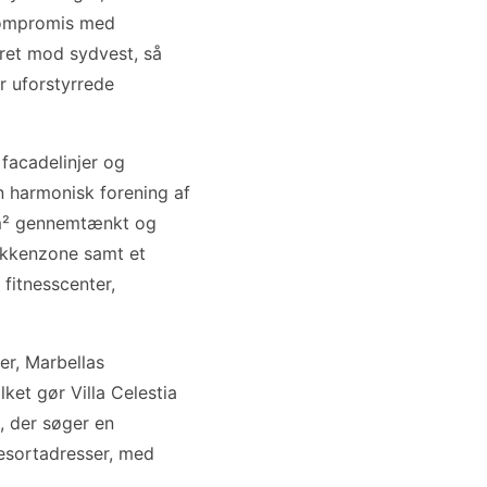
 kompromis med
ret mod sydvest, så
r uforstyrrede
 facadelinjer og
n harmonisk forening af
 m² gennemtænkt og
økkenzone samt et
fitnesscenter,
ter, Marbellas
ket gør Villa Celestia
, der søger en
resortadresser, med