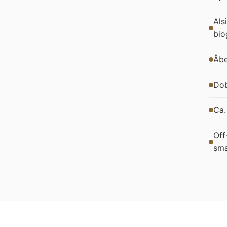
Als
bio
Åbe
Dob
Ca.
Off
sm