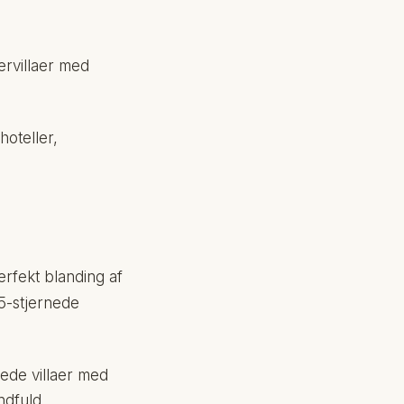
rvillaer med
oteller,
rfekt blanding af
 5-stjernede
ede villaer med
ndfuld