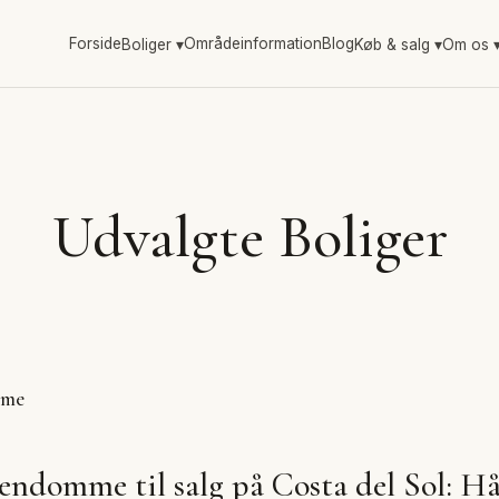
Forside
Områdeinformation
Blog
Boliger
▾
Køb & salg
▾
Om os
Udvalgte Boliger
mme
jendomme til salg på Costa del Sol: 