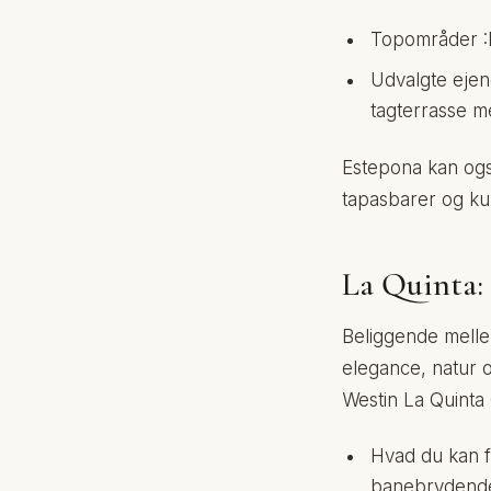
Topområder :
Udvalgte eje
tagterrasse 
Estepona kan ogs
tapasbarer og ku
La Quinta: G
Beliggende melle
elegance, natur o
Westin La Quinta
Hvad du kan 
banebrydende