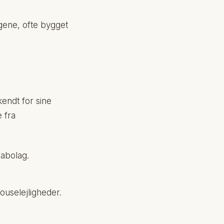
gene, ofte bygget
endt for sine
 fra
nabolag.
ouselejligheder.