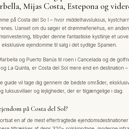
rbella, Mijas Costa, Estepona og vider
e på Costa del So l – hvor middelhavsluksus, kystcharme 
renes. Uanset om du søger et drømmeferiehus, en anden 
msinvestering, tilbyder denne fantastiske kystlinje et uove
eksklusive ejendomme til salg i det sydlige Spanien.
arbella og Puerto Banús til roen i Cancelada og de golfri
g La Quinta, er Costa del Sol mere end en destination – de
 guide vil tage dig gennem de bedste områder, eksklusi
g luksusvillaer og lejligheder, der er tilgængelige i dag.
ejendom på Costa del Sol?
fortsat en af ​​de mest eftertragtede ejendomsdestinationer
bere tiltrækkes af dens 320+ solskinsdage, moderne infra