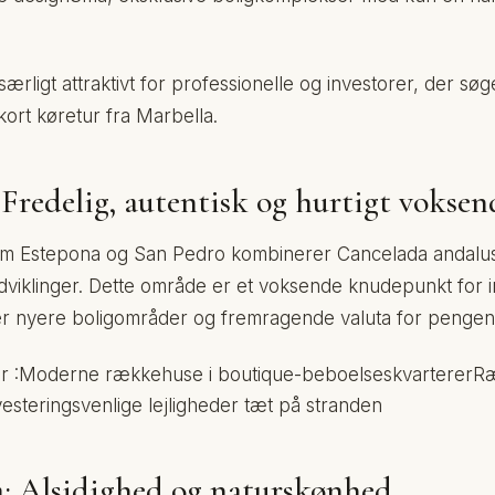
ærligt attraktivt for professionelle og investorer, der søg
kort køretur fra Marbella.
Fredelig, autentisk og hurtigt voksen
em Estepona og San Pedro kombinerer Cancelada andalu
dviklinger. Dette område er et voksende knudepunkt for i
yder nyere boligområder og fremragende valuta for pengen
r :Moderne rækkehuse i boutique-beboelseskvarterer
vesteringsvenlige lejligheder tæt på stranden
a: Alsidighed og naturskønhed