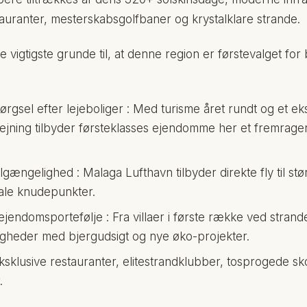
tauranter, mesterskabsgolfbaner og krystalklare strande.
e vigtigste grunde til, at denne region er førstevalget for
rgsel efter lejeboliger : Med turisme året rundt og et ek
dlejning tilbyder førsteklasses ejendomme her et fremrage
tilgængelighed : Malaga Lufthavn tilbyder direkte fly til s
nale knudepunkter.
 ejendomsportefølje : Fra villaer i første række ved strande
igheder med bjergudsigt og nye øko-projekter.
 Eksklusive restauranter, elitestrandklubber, tosprogede sk
.