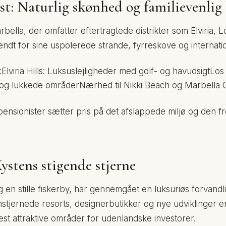
t: Naturlig skønhed og familievenlig l
bella, der omfatter eftertragtede distrikter som Elviria,
ndt for sine uspolerede strande, fyrreskove og internatio
lviria Hills: Luksuslejligheder med golf- og havudsigtLos
og lukkede områderNærhed til Nikki Beach og Marbella 
pensionister sætter pris på det afslappede miljø og den 
ystens stigende stjerne
 en stille fiskerby, har gennemgået en luksuriøs forvand
mstjernede resorts, designerbutikker og nye udviklinger er
est attraktive områder for udenlandske investorer.