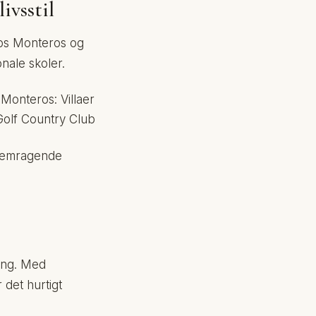
ivsstil
 Los Monteros og
nale skoler.
 Monteros: Villaer
Golf Country Club
fremragende
ling. Med
 det hurtigt