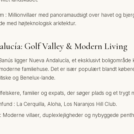
m : Millionvillaer med panoramaudsigt over havet og bjer
de med højteknologisk arkitektur.
lucía: Golf Valley & Modern Living
anús ligger Nueva Andalucía, et eksklusivt boligområde k
 moderne familiehuse. Det er især populært blandt købere
itiske og Benelux-lande.
lfelskere, familier og expats, der søger plads og et trygt 
und : La Cerquilla, Aloha, Los Naranjos Hill Club.
: Moderne villaer, duplexlejligheder og nybyggede penth