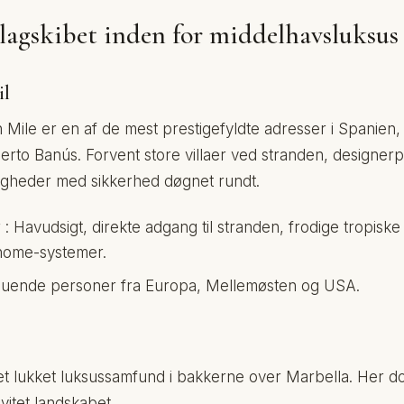
lagskibet inden for middelhavsluksus
il
Mile er en af ​​de mest prestigefyldte adresser i Spanien,
rto Banús. Forvent store villaer ved stranden, designer
ligheder med sikkerhed døgnet rundt.
: Havudsigt, direkte adgang til stranden, frodige tropiske
home-systemer.
rmuende personer fra Europa, Mellemøsten og USA.
et lukket luksussamfund i bakkerne over Marbella. Her dom
vitet landskabet.