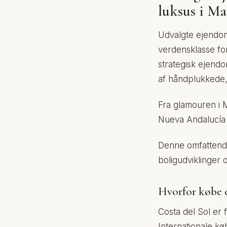
luksus i Ma
Udvalgte ejendomm
verdensklasse fo
strategisk ejendo
af håndplukkede, 
Fra glamouren i M
Nueva Andalucía o
Denne omfattende
boligudviklinger o
Hvorfor købe 
Costa del Sol er 
Internationale kø