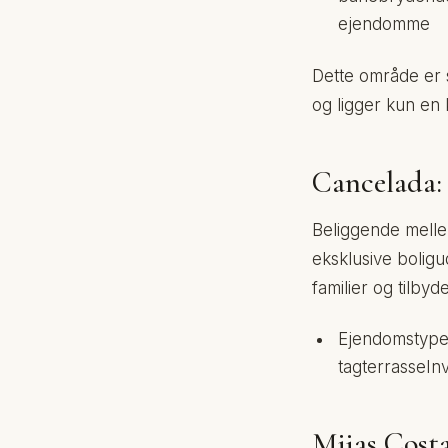
ejendomme
Dette område er s
og ligger kun en 
Cancelada: 
Beliggende mell
eksklusive boligu
familier og tilb
Ejendomstype
tagterrasseIn
Mijas Cost