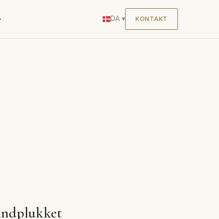
DA
▾
KONTAKT
▾
Håndplukket