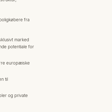
 boligkøbere fra
sklusivt marked
nde potentiale for
tørre europæiske
n til
oler og private