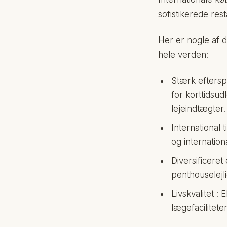
sofistikerede res
Her er nogle af d
hele verden:
Stærk efterspø
for korttidsu
lejeindtægter.
International 
og internatio
Diversificeret
penthouselejl
Livskvalitet :
lægefaciliteter