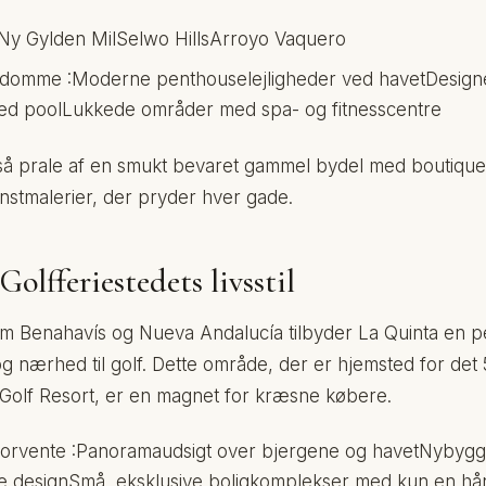
Ny Gylden MilSelwo HillsArroyo Vaquero
ndomme :Moderne penthouselejligheder ved havetDesigne
med poolLukkede områder med spa- og fitnesscentre
å prale af en smukt bevaret gammel bydel med boutiqueh
nstmalerier, der pryder hver gade.
olfferiestedets livsstil
m Benahavís og Nueva Andalucía tilbyder La Quinta en pe
g nærhed til golf. Dette område, der er hjemsted for det
 Golf Resort, er en magnet for kræsne købere.
forvente :Panoramaudsigt over bjergene og havetNybygg
 designSmå, eksklusive boligkomplekser med kun en hå