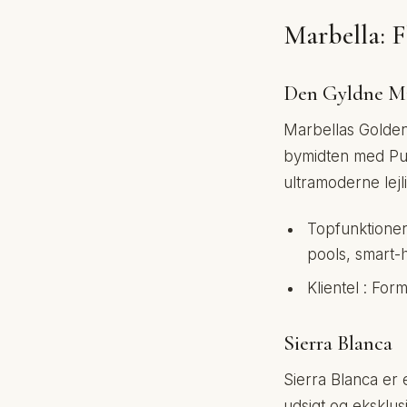
Marbella: F
Den Gyldne M
Marbellas Golden 
bymidten med Pue
ultramoderne lej
Topfunktioner 
pools, smart-
Klientel : Fo
Sierra Blanca
Sierra Blanca er 
udsigt og eksklusi