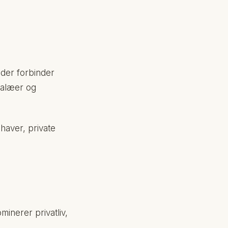
 der forbinder
palæer og
 haver, private
inerer privatliv,