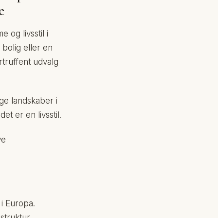
e
og livsstil i
bolig eller en
rtruffent udvalg
ge landskaber i
t er en livsstil.
ve
 i Europa.
struktur,