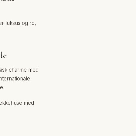
er luksus og ro,
de
sisk charme med
nternationale
e.
Rækkehuse med