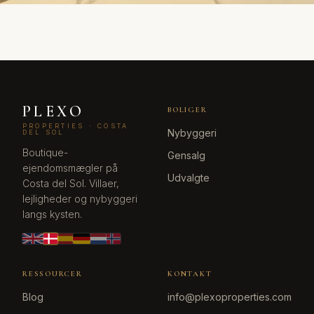
PLEXO
BOLIGER
PROPERTIES · COSTA
Nybyggeri
DEL SOL
Boutique-
Gensalg
ejendomsmægler på
Udvalgte
Costa del Sol. Villaer,
lejligheder og nybyggeri
langs kysten.
RESSOURCER
KONTAKT
Blog
info@plexoproperties.com