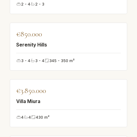
2 - 4
2 - 3
♡
€850.000
UDVALGT
Serenity Hills
3 - 4
3 - 4
345 - 350
m²
♡
€3.850.000
UDVALGT
Villa Miura
4
4
430
m²