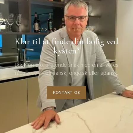
LAD OS TALE SAMMEN
Klar til at finde din bolig ved
kysten?
Book en uforpligtende snak med en af vores
rådgivere — på dansk, engelsk eller spansk.
KONTAKT OS