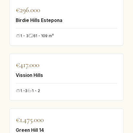
♡
€296.000
UDVALGT
Birdie Hills Estepona
1 - 3
61 - 109
m²
♡
€417.000
UDVALGT
Vission Hills
1 -3
1 - 2
♡
€1.475.000
UDVALGT
Green Hill 14