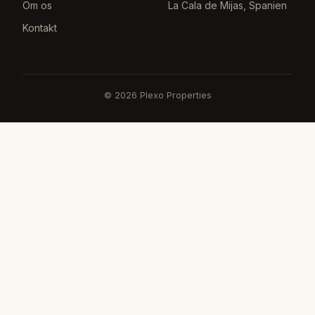
Om os
La Cala de Mijas, Spanien
Kontakt
©
2026
Plexo Properties