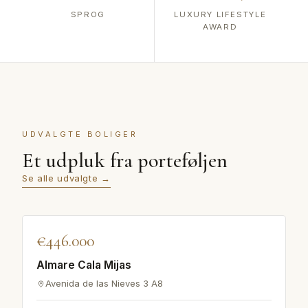
SPROG
LUXURY LIFESTYLE
AWARD
UDVALGTE BOLIGER
Et udpluk fra porteføljen
Se alle udvalgte →
♡
€446.000
UDVALGT
Almare Cala Mijas
Avenida de las Nieves 3 A8