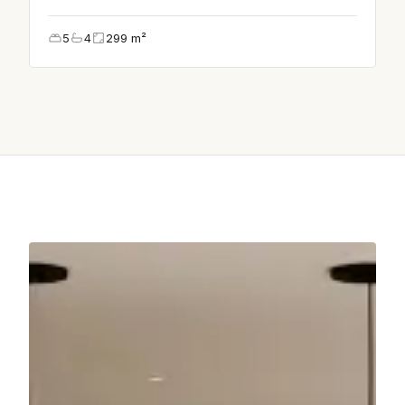
5
4
299
m²