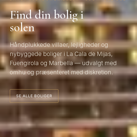
Find din bolig i
solen
Håndplukkede villaer, lejligheder og
nybyggede boliger i La Cala de Mijas,
Fuengirola og Marbella — udvalgt med
omhu og præsenteret med diskretion.
SE ALLE BOLIGER