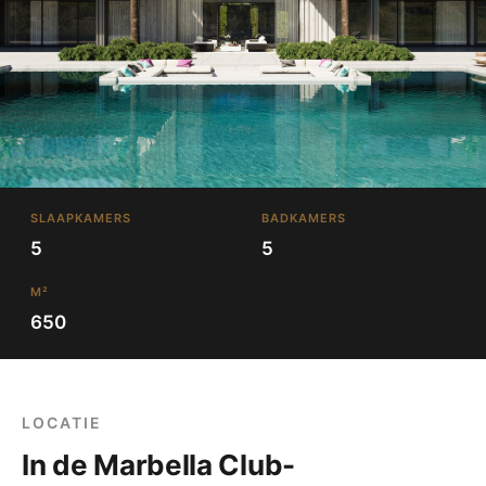
SLAAPKAMERS
BADKAMERS
5
5
M²
650
LOCATIE
In de Marbella Club-