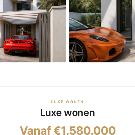
LUXE WONEN
Luxe wonen
Vanaf €1.580.000