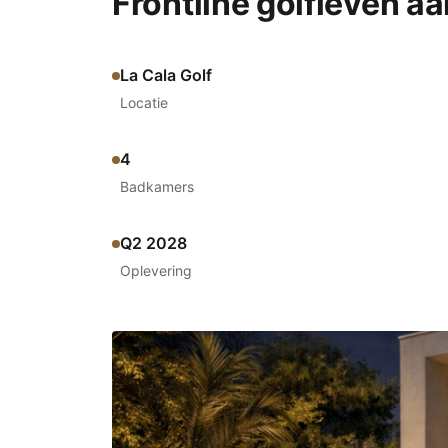
Frontline golfleven aa
La Cala Golf
Locatie
4
Badkamers
Q2 2028
Oplevering