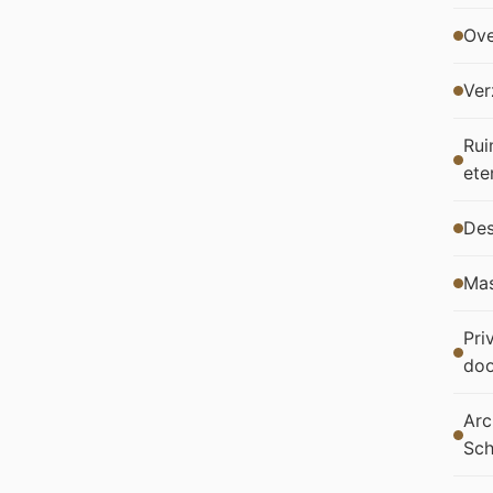
Ove
Ver
Rui
ete
Des
Mas
Pri
doo
Arc
Sc