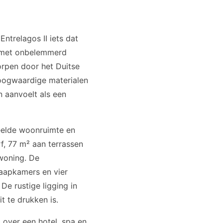
Entrelagos II iets dat
a met onbelemmerd
orpen door het Duitse
hoogwaardige materialen
 aanvoelt als een
deelde woonruimte en
, 77 m² aan terrassen
 woning. De
laapkamers en vier
e rustige ligging in
t te drukken is.
 over een hotel, spa en