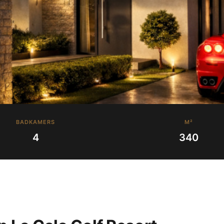
BADKAMERS
M²
4
340