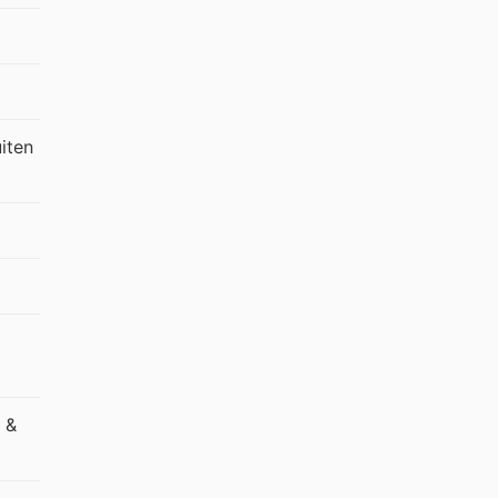
iten
 &