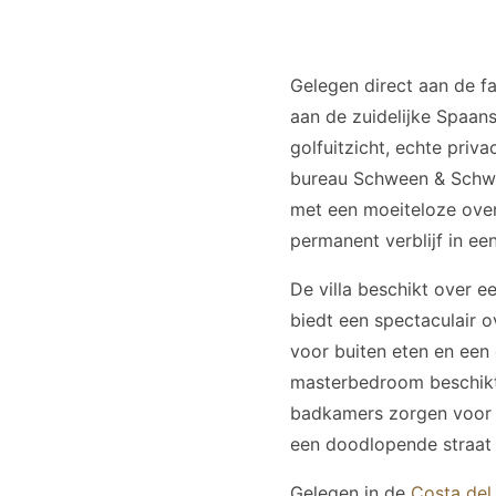
Gelegen direct aan de f
aan de zuidelijke Spaan
golfuitzicht, echte priv
bureau Schween & Schwee
met een moeiteloze over
permanent verblijf in een
De villa beschikt over 
biedt een spectaculair 
voor buiten eten en een
masterbedroom beschikt 
badkamers zorgen voor o
een doodlopende straat b
Gelegen in de
Costa del