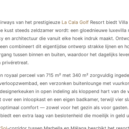
airways van het prestigieuze
La Cala Golf
Resort biedt Villa 
se kust steeds zeldzamer wordt: een gloednieuwe luxevill
acy en architectuur die vanuit elke hoek indruk maakt. Ontw
n combineert dit eigentijdse ontwerp strakke lijnen en 
gang tussen binnen en buiten, waardoor het dagelijks leven
 privéretreat.
een royaal perceel van 715 m² met 340 m² zorgvuldig inge
overloopzwembad, een verzonken buitenlounge met vuurkorf
 designerkeuken in open indeling als kloppend hart van de
over een inloopkast en een eigen badkamer, terwijl vier s
ptimaal comfort — zowel voor het gezin als voor gasten. D
iedt een extra laag van beslotenheid die moeilijk in geld ui
 Sol
-corridor tussen Marbella en Málaga beschikt het resort