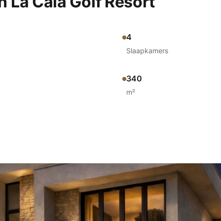
n La Cala Golf Resort
4
Slaapkamers
340
m²