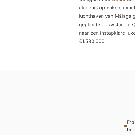
clubhuis op enkele minut
luchthaven van Málaga g
geplande bouwstart in Q
naar een instapklare lux
€1.580.000.
Fro
fai