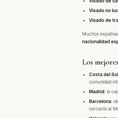
Visado de tur
Visado no luc
Visado de tr
Muchos expatriad
nacionalidad es
Los mejores
Costa del So
comunidad int
Madrid
: la c
Barcelona
: i
cercanía al M