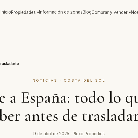
Inicio
Información de zonas
Blog
Propiedades
▾
Comprar y vender
▾
Nos
rasladarte
NOTICIAS · COSTA DEL SOL
 a España: todo lo q
ber antes de traslada
9 de abril de 2025
·
Plexo Properties