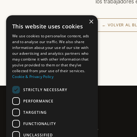
los trabajadores 
×
This website uses cookies
← VOLVER AL B
We use cookies to personalise content, ads
and to analyse our traffic. We also share
information about your use of our site with
our advertising and analytics partners who
may combine it with other information that
you’ve provided to them or that they’ve
collected from your use of their services.
Cookie & Privacy Policy
STRICTLY NECESSARY
PERFORMANCE
PLEXO
TARGETING
PROPERTIES · COSTA DEL SOL
Agencia inmobiliaria boutique en la
FUNCTIONALITY
Costa del Sol. Villas, apartamentos y
UNCLASSIFIED
obra nueva a lo largo de la costa.