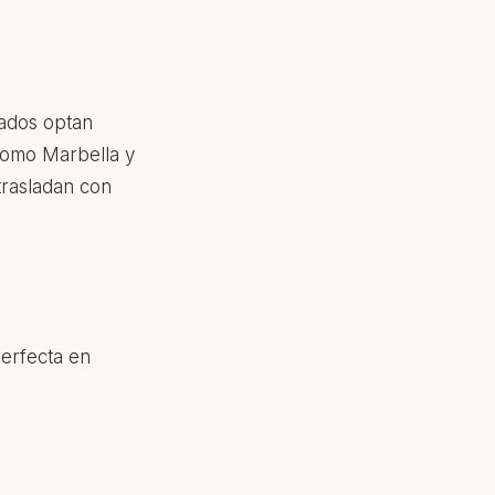
iados optan
como Marbella y
trasladan con
perfecta en