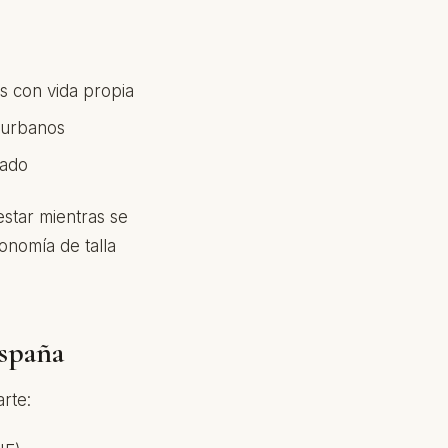
es con vida propia
 urbanos
jado
estar mientras se
onomía de talla
España
arte: