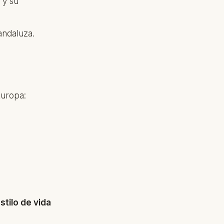
 y su
andaluza.
Europa:
stilo de vida