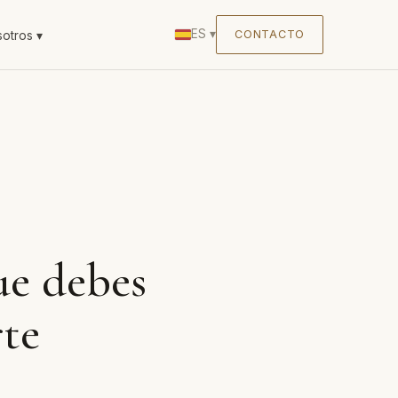
ES
▾
CONTACTO
otros
▾
ue debes
rte