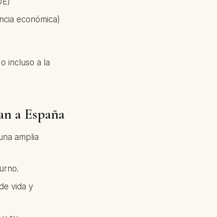
UE)
encia económica)
o incluso a la
an a España
una amplia
turno.
 de vida y