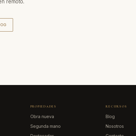
en remoto.
LOG
PROPIEDADES
RECURSOS
Obra nueva
Blog
Segunda mano
Nosotros
Destacadas
Contacto