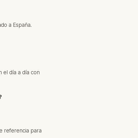
ado a España.
 el día a día con
?
e referencia para