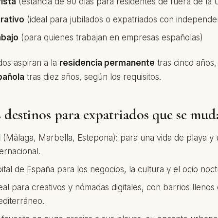
ista
(estancia de 90 días para residentes de fuera de la 
rativo
(ideal para jubilados o expatriados con independ
abajo
(para quienes trabajan en empresas españolas)
os aspiran a la
residencia permanente
tras cinco años, 
pañola
tras diez años, según los requisitos.
 destinos para expatriados que se mud
l
(Málaga, Marbella, Estepona): para una vida de playa y 
ernacional.
apital de España para los negocios, la cultura y el ocio noc
deal para creativos y nómadas digitales, con barrios llenos
editerráneo.