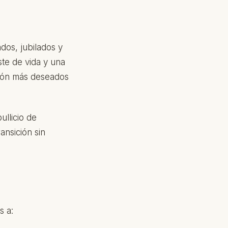
dos, jubilados y
te de vida y una
ción más deseados
ullicio de
ansición sin
s a: