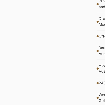
Pri
and
Dre
Mee
Off
Rau
Aus
Hoc
Aus
243
Wen
Gol