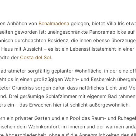
sten Anhöhen von
Benalmadena
gelegen, bietet Villa Irís etw
selten geworden ist: uneingeschränkte Panoramablicke auf
ktonisch durchdachten Residenz, die innen ebenso überzeuge
in Haus mit Aussicht – es ist ein Lebensstilstatement in ein
tädte der
Costa del Sol
.
adratmeter sorgfältig geplanter Wohnfläche, in der eine of
ahtlos in einen großzügigen Wohn- und Essbereich übergeh
teter Grundriss sorgen dafür, dass natürliches Licht und Me
nd. Drei geräumige Schlafzimmer mit eigenem Bad rahmen 
rs ein – das Erwachen hier ist schlicht außergewöhnlich.
rn ein privater Garten und ein Pool das Raum- und Ruhegef
wischen dem Wohnkomfort im Inneren und der warmen andal
te Abgeschiedenheit, ohne auf die Annehmlichkeiten des Al