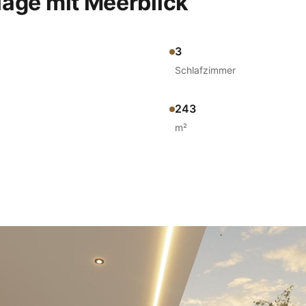
age mit Meerblick
3
Schlafzimmer
243
m²