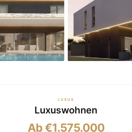
LUXUS
Luxuswohnen
Ab €1.575.000