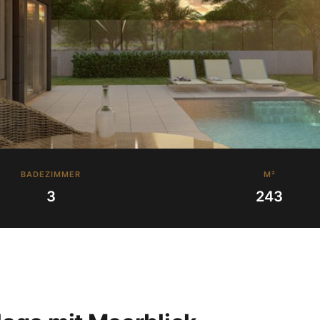
BADEZIMMER
M²
3
243