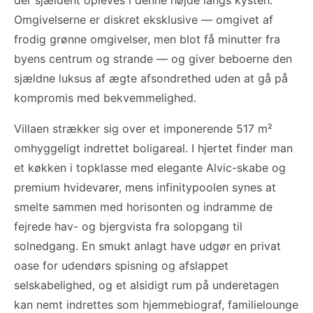
der sjældent opleves i denne højde langs kysten.
Omgivelserne er diskret eksklusive — omgivet af
frodig grønne omgivelser, men blot få minutter fra
byens centrum og strande — og giver beboerne den
sjældne luksus af ægte afsondrethed uden at gå på
kompromis med bekvemmelighed.
Villaen strækker sig over et imponerende 517 m²
omhyggeligt indrettet boligareal. I hjertet finder man
et køkken i topklasse med elegante Alvic-skabe og
premium hvidevarer, mens infinitypoolen synes at
smelte sammen med horisonten og indramme de
fejrede hav- og bjergvista fra solopgang til
solnedgang. En smukt anlagt have udgør en privat
oase for udendørs spisning og afslappet
selskabelighed, og et alsidigt rum på underetagen
kan nemt indrettes som hjemmebiograf, familielounge