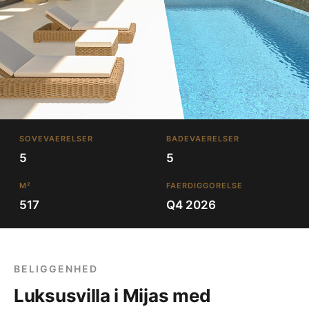
SOVEVAERELSER
BADEVAERELSER
5
5
M²
FAERDIGGORELSE
517
Q4 2026
BELIGGENHED
Luksusvilla i Mijas med