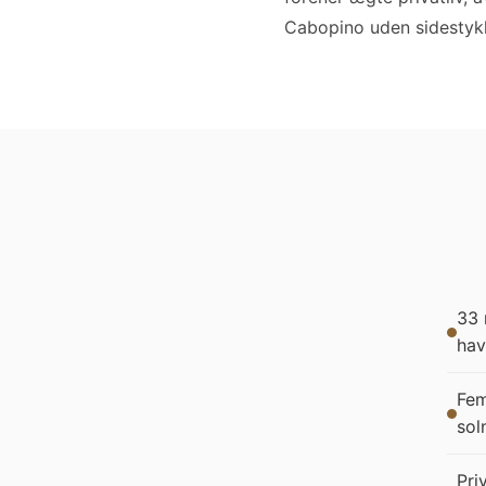
Cabopino uden sidestykk
33 
hav
Fem
sol
Pri