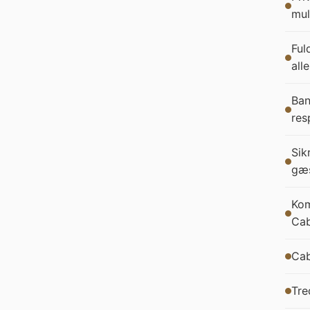
mul
Ful
all
Ban
res
Sik
gæs
Kom
Cab
Cab
Tre