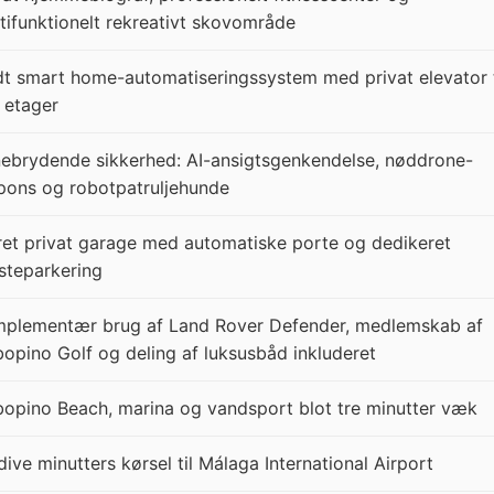
tifunktionelt rekreativt skovområde
dt smart home-automatiseringssystem med privat elevator t
e etager
ebrydende sikkerhed: AI-ansigtsgenkendelse, nøddrone-
pons og robotpatruljehunde
ret privat garage med automatiske porte og dedikeret
teparkering
plementær brug af Land Rover Defender, medlemskab af
opino Golf og deling af luksusbåd inkluderet
opino Beach, marina og vandsport blot tre minutter væk
dive minutters kørsel til Málaga International Airport