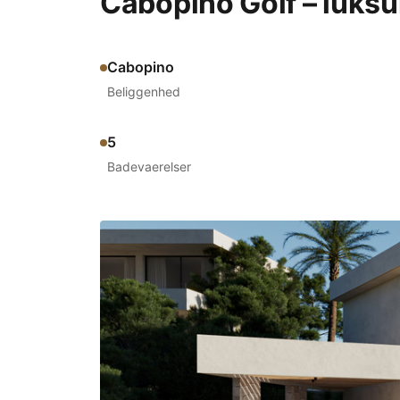
Cabopino Golf – luksu
Cabopino
Beliggenhed
5
Badevaerelser