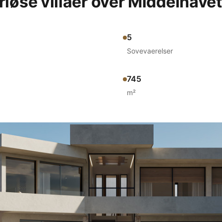
riøse villaer over Middelhavet
5
Sovevaerelser
745
m²