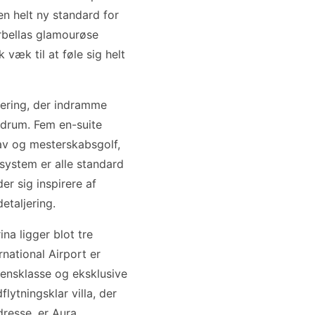
en helt ny standard for
arbellas glamourøse
væk til at føle sig helt
tering, der indramme
edrum. Fem en-suite
av og mesterskabsgolf,
system er alle standard
r sig inspirere af
etaljering.
a ligger blot tre
national Airport er
densklasse og eksklusive
flytningsklar villa, der
dresse, er Aura