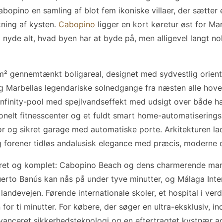
abopino en samling af blot fem ikoniske villaer, der sætter 
kning af kysten.
Cabopino
ligger en kort køretur øst for M
 nyde alt, hvad byen har at byde på, men alligevel langt nok 
 m² gennemtænkt boligareal, designet med sydvestlig orien
g Marbellas legendariske solnedgange fra næsten alle hov
 infinity-pool med spejlvandseffekt med udsigt over både h
onelt fitnesscenter og et fuldt smart home-automatiserings
r og sikret garage med automatiske porte. Arkitekturen lade
 forener tidløs andalusisk elegance med præcis, moderne d
æret og komplet: Cabopino Beach og dens charmerende marin
erto Banús kan nås på under tyve minutter, og Málaga Inter
landevejen. Førende internationale skoler, et hospital i ver
 for ti minutter. For købere, der søger en ultra-eksklusiv, ind
avanceret sikkerhedsteknologi og en eftertragtet kystnær a