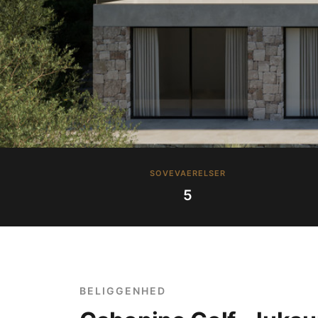
SOVEVAERELSER
5
BELIGGENHED