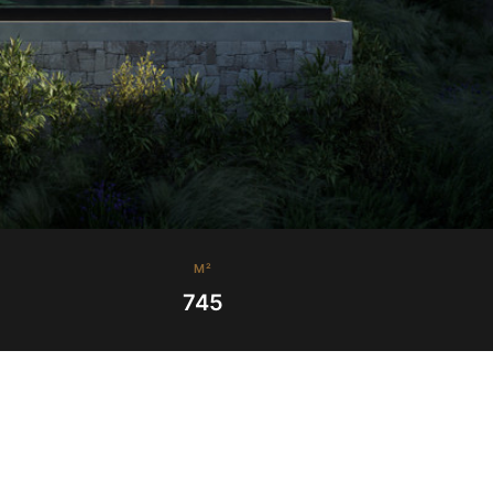
M²
745