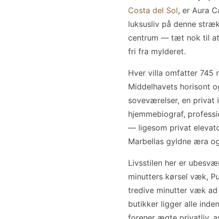
Costa del Sol
, er Aura C
luksusliv på denne stræ
centrum — tæt nok til at
fri fra mylderet.
Hver villa omfatter 745
Middelhavets horisont o
soveværelser, en privat
hjemmebiograf, professi
— ligesom privat elevato
Marbellas gyldne æra og
Livsstilen her er ubesv
minutters kørsel væk, Pu
tredive minutter væk ad 
butikker ligger alle inden
forener ægte privatliv, 