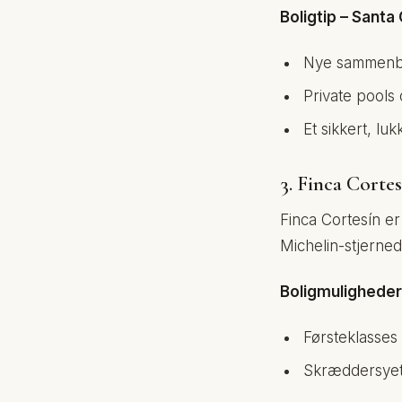
Boligtip – Santa
Nye sammenby
Private pools
Et sikkert, l
3. Finca Corte
Finca Cortesín er
Michelin-stjerned
Boligmuligheder
Førsteklasses 
Skræddersyet d