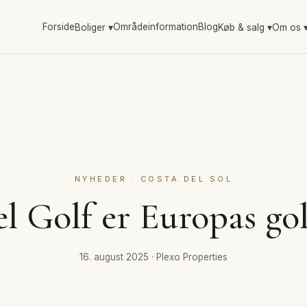
Forside
Områdeinformation
Blog
Boliger
▾
Køb & salg
▾
Om os
NYHEDER · COSTA DEL SOL
l Golf er Europas go
16. august 2025
·
Plexo Properties