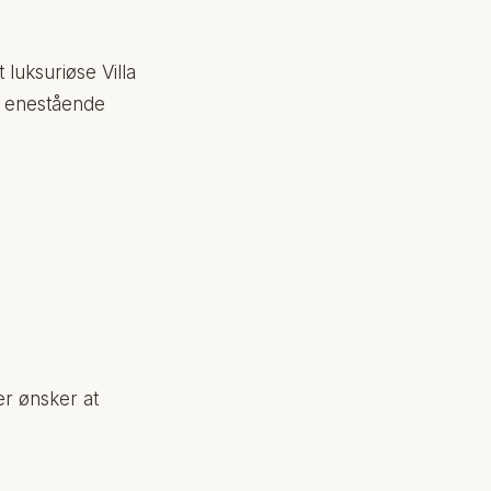
luksuriøse Villa
r enestående
er ønsker at