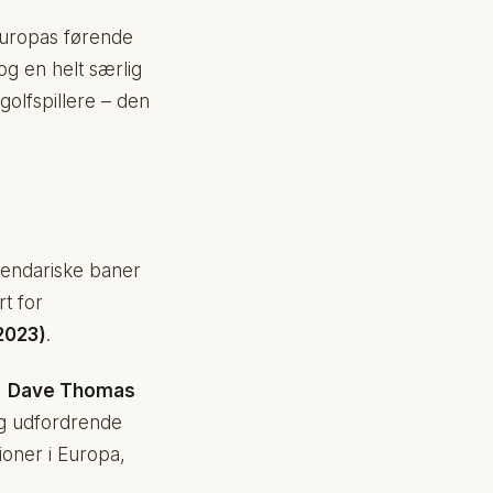
Europas førende
 og en helt særlig
golfspillere – den
gendariske baner
t for
2023)
.
,
Dave Thomas
og udfordrende
ioner i Europa,