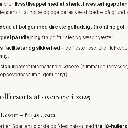
binerer
livsstilsappel med et stærkt investeringspoten
 tendens til at holde og øge deres værdi bedre på grund a
ud af boliger med direkte golfudsigt (frontline golf)
gsel på udlejning
fra golfturister og sæsongæster.
 faciliteter og sikkerhed
– de fleste resorts er lukke
ing.
esign
tilpasset internationale købere (rummelige terrasser, 
opbevaringsrum til golfudstyr).
lfresorts at overveje i 2025
f Resort – Mijas Costa
rt er Spaniens største golfdestination med
tre 18-hullers