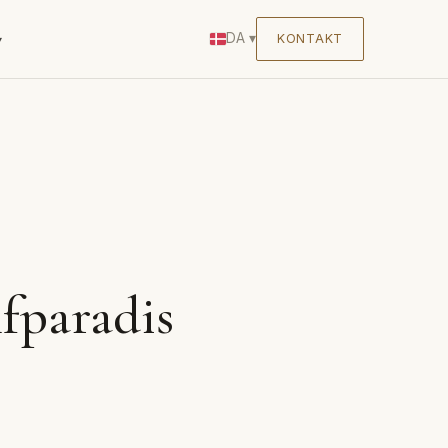
DA
▾
KONTAKT
▾
lfparadis