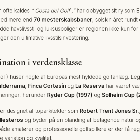
r ofte kaldes
“ Costa del Golf ,”
har opbygget sit ry som 
 Med mere end
70 mesterskabsbaner
, solskin året rundt
ddelhavslivsstil og luksusboliger er regionen ikke kun for 
ger den ultimative livsstilsinvestering.
ination i verdensklasse
 Sol ) huser nogle af Europas mest hyldede golfanlæg. Le
alderrama
,
Finca Cortesín
og
La Reserva
har været vær
rneringer, herunder
Ryder Cup (1997)
og
Solheim Cup (
er designet af toparkitekter som
Robert Trent Jones Sr.
llesteros
og byder på en blanding af betagende natur 
åde amatører og professionelle golfspillere er der få reg
 variation og kvalitet.