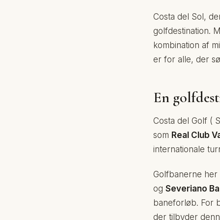
Costa del Sol, de
golfdestination.
kombination af mi
er for alle, der sø
En golfdest
Costa del Golf (
som
Real Club V
internationale tu
Golfbanerne her 
og
Severiano Ba
baneforløb. For b
der tilbyder denne