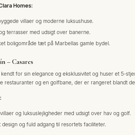
 Clara Homes:
ggede villaer og moderne luksushuse.
 og terrasser med udsigt over banerne.
ukket boligområde tæt på Marbellas gamle bydel.
sín – Casares
 kendt for sin elegance og eksklusivitet og huser et 5-stje
e restauranter og en golfbane, der er rangeret blandt de
:
villaer og luksuslejligheder med udsigt over hav og golf.
esign og fuld adgang til resortets faciliteter.