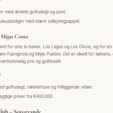
er med direkte golfudsigt og pool.
ksusboliger med stærk udlejningsappel.
– Mijas Costa
ømt for sine to baner, Los Lagos og Los Olivos, og for sin
em Fuengirola og Mijas Pueblo. Det er ideelt for købere,
erkommelig pris og golflivsstil.
:
d golfudsigt, rækkehuse og fritliggende villaer.
gtige priser fra €400.000.
Club – Sotogrande