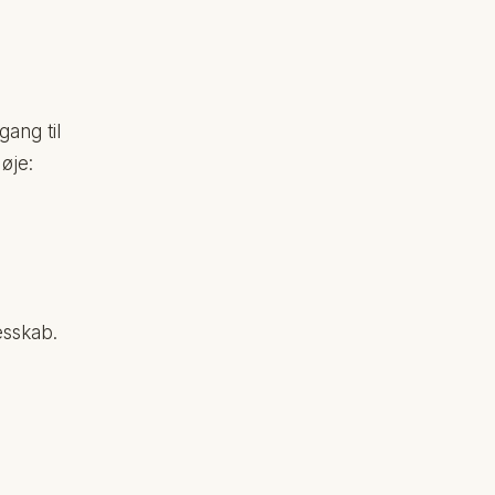
gang til
øje:
esskab.