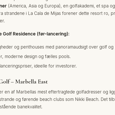
ner
(America, Asia og Europa), en golfakademi, et spa og 
ra strandene i La Cala de Mijas forener dette resort ro, p
er.
se Golf Residence (før-lancering):
gheder og penthouses med panoramaudsigt over golf og 
er, moderne design og fælles pools.
lanceringspriser, ideelle for investorer.
 Golf – Marbella East
er en af Marbellas mest eftertragtede golfadresser og ligg
strande og førende beach clubs som Nikki Beach. Det tilby
stående banekvalitet.