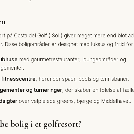
en
sort på Costa del Golf ( Sol ) giver meget mere end blot ad
 Disse boligområder er designet med luksus og fritid for 
lubhuse
med gourmetrestauranter, loungeområder og
gementer.
 fitnesscentre
, herunder spaer, pools og tennisbaner.
ngementer og turneringer
, der skaber en følelse af fæll
dsigter
over velplejede greens, bjerge og Middelhavet.
e bolig i et golfresort?