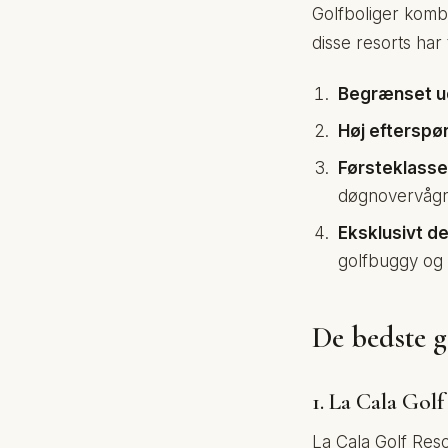
Golfboliger kom
disse resorts har
Begrænset udb
Høj efterspør
Førsteklasses
døgnovervågn
Eksklusivt d
golfbuggy og 
De bedste go
1. La Cala Gol
La Cala Golf Reso