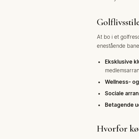
Golflivsstil
At bo i et golfre
enestående baner.
Eksklusive k
medlemsarran
Wellness- og
Sociale arra
Betagende u
Hvorfor køb