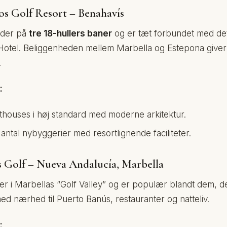
os Golf Resort – Benahavís
yder på
tre 18-hullers baner
og er tæt forbundet med det 
Hotel. Beliggenheden mellem Marbella og Estepona give
.
:
nthouses i høj standard med moderne arkitektur.
ntal nybyggerier med resortlignende faciliteter.
s Golf – Nueva Andalucía, Marbella
er i Marbellas “Golf Valley” og er populær blandt dem, d
d nærhed til Puerto Banús, restauranter og natteliv.
: