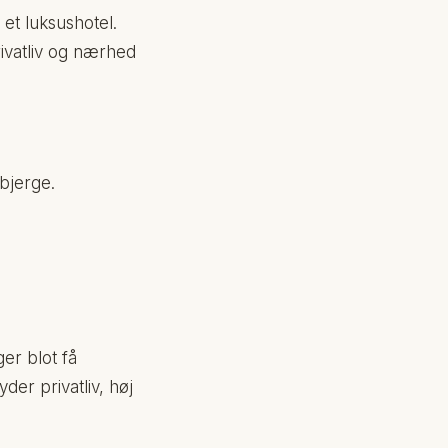
et luksushotel.
rivatliv og nærhed
bjerge.
er blot få
der privatliv, høj