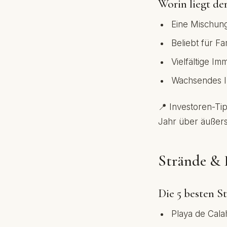
Worin liegt de
Eine Mischun
Beliebt für F
Vielfältige I
Wachsendes I
📍 Investoren-Ti
Jahr über äußers
Strände & 
Die 5 besten S
Playa de Cala