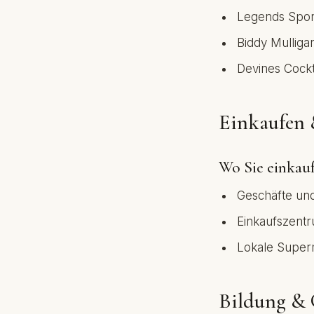
Legends Spor
Biddy Mulligan
Devines Cockta
Einkaufen 
Wo Sie einkau
Geschäfte und
Einkaufszentr
Lokale Superm
Bildung & 