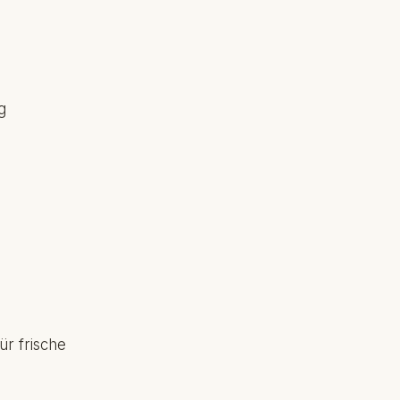
g
ür frische