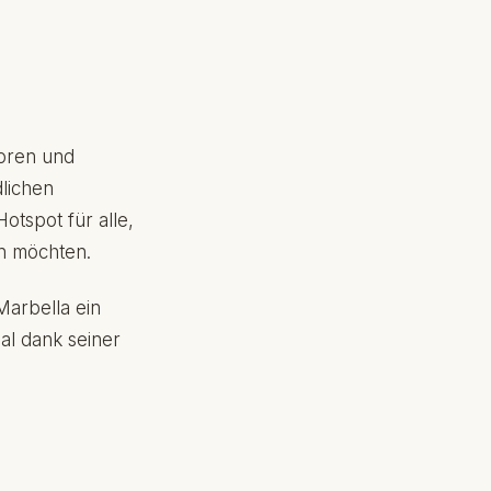
toren und
dlichen
otspot für alle,
en möchten.
Marbella ein
al dank seiner