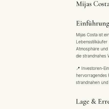
Mijas Cost
Einführun
Mijas Costa ist 
Lebensstilkäufer a
Atmosphäre und d
die strandnahes 
📍 Investoren-Ein
hervorragendes P
strandnahen und
Lage & Err