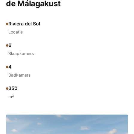
de Málagakust
Riviera del Sol
Locatie
6
Slaapkamers
4
Badkamers
350
m²