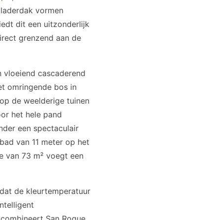
 bladerdak vormen
dt dit een uitzonderlijk
irect grenzend aan de
n vloeiend cascaderend
et omringende bos in
 op de weelderige tuinen
oor het hele pand
der een spectaculair
mbad van 11 meter op het
re van 73 m² voegt een
 dat de kleurtemperatuur
telligent
 combineert San Roque