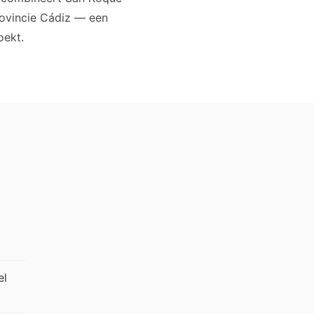
provincie Cádiz — een
oekt.
el