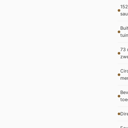
152
sau
Bui
tui
73 
zw
Cir
men
Bev
toe
Dir