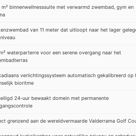
 m² binnenwellnesssuite met verwarmd zwembad, gym en
na
tenzwembad van 11 meter dat uitloopt naar het lager geleg
nniveau
m² waterparterre voor een serene overgang naar het
embadterras
cadiaans verlichtingssysteem automatisch gekalibreerd op 
selijk bioritme
eiligd 24-uur bewaakt domein met permanente
gangscontrole
ect grenzend aan de wereldvermaarde Valderrama Golf Co