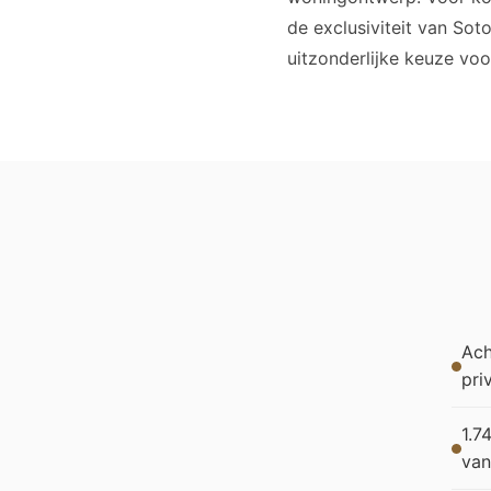
de exclusiviteit van Sot
uitzonderlijke keuze voo
Ach
pri
1.7
van