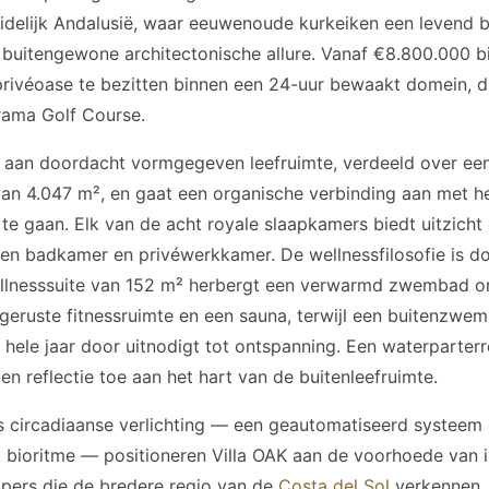
idelijk Andalusië, waar eeuwenoude kurkeiken een levend
uitengewone architectonische allure. Vanaf €8.800.000 bie
ivéoase te bezitten binnen een 24-uur bewaakt domein, d
ama Golf Course.
m² aan doordacht vormgegeven leefruimte, verdeeld over ee
an 4.047 m², en gaat een organische verbinding aan met h
 te gaan. Elk van de acht royale slaapkamers biedt uitzicht
gen badkamer en privéwerkkamer. De wellnessfilosofie is d
llnesssuite van 152 m² herbergt een verwarmd zwembad on
itgeruste fitnessruimte en een sauna, terwijl een buitenzwe
 hele jaar door uitnodigt tot ontspanning. Een waterparter
 en reflectie toe aan het hart van de buitenleefruimte.
s circadiaanse verlichting — een geautomatiseerd systeem
 bioritme — positioneren Villa OAK aan de voorhoede van in
pers die de bredere regio van de
Costa del Sol
verkennen,