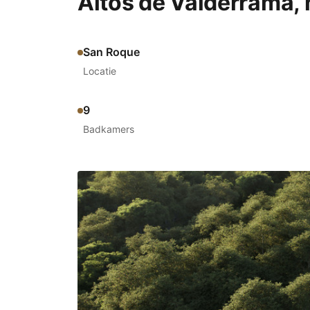
Altos de Valderrama,
San Roque
Locatie
9
Badkamers