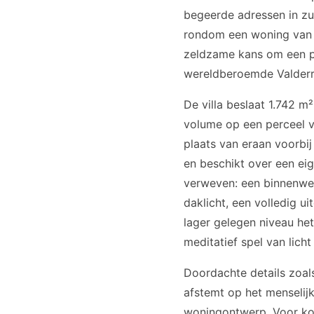
begeerde adressen in zu
rondom een woning van b
zeldzame kans om een pr
wereldberoemde Valderr
De villa beslaat 1.742 
volume op een perceel v
plaats van eraan voorbij
en beschikt over een ei
verweven: een binnenwe
daklicht, een volledig u
lager gelegen niveau het
meditatief spel van licht
Doordachte details zoal
afstemt op het menselijk
woningontwerp. Voor ko