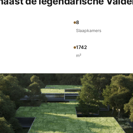
 naast de legendarische Vald
8
Slaapkamers
1742
m²