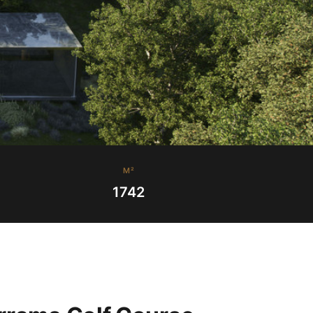
M²
1742