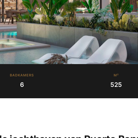
BADKAMERS
M²
6
525