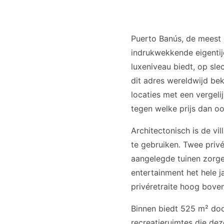
Puerto Banús, de meest
indrukwekkende eigentij
luxeniveau biedt, op sle
dit adres wereldwijd b
locaties met een vergel
tegen welke prijs dan oo
Architectonisch is de vi
te gebruiken. Twee priv
aangelegde tuinen zorge
entertainment het hele j
privéretraite hoog boven
Binnen biedt 525 m² doo
recreatieruimtes die dez