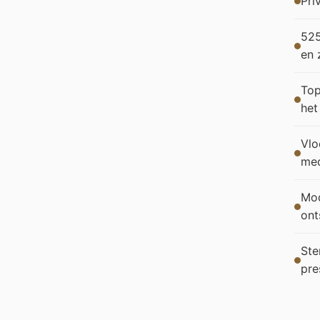
Pri
525
en 
Top
het
Vlo
med
Mod
ont
Ste
pre