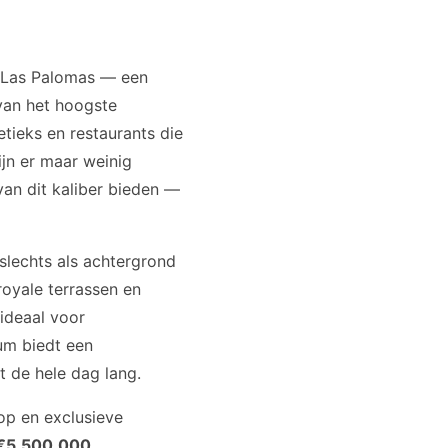
a Las Palomas — een
van het hoogste
tieks en restaurants die
jn er maar weinig
van dit kaliber bieden —
slechts als achtergrond
royale terrassen en
ideaal voor
ium biedt een
t de hele dag lang.
op en exclusieve
€5.500.000