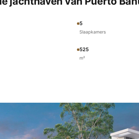
de jachthaven van Puerto Ban
5
Slaapkamers
525
m²