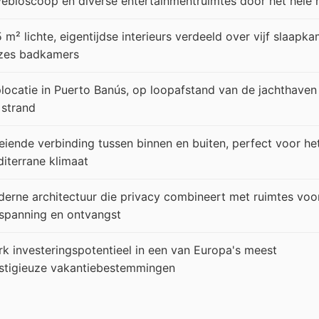
vébioscoop en diverse entertainmentruimtes door het hele 
 m² lichte, eigentijdse interieurs verdeeld over vijf slaapk
zes badkamers
locatie in Puerto Banús, op loopafstand van de jachthaven
 strand
eiende verbinding tussen binnen en buiten, perfect voor he
iterrane klimaat
erne architectuur die privacy combineert met ruimtes voo
spanning en ontvangst
rk investeringspotentieel in een van Europa's meest
stigieuze vakantiebestemmingen