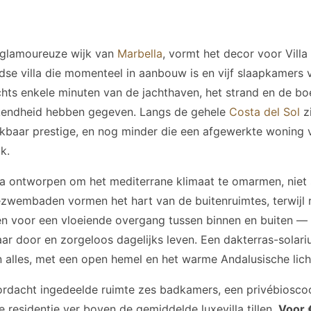
 glamoureuze wijk van
Marbella
, vormt het decor voor Vill
dse villa die momenteel in aanbouw is en vijf slaapkamers 
chts enkele minuten van de jachthaven, het strand en de boe
ekendheid hebben gegeven. Langs de gehele
Costa del Sol
zi
ijkbaar prestige, en nog minder die een afgewerkte woning 
k.
lla ontworpen om het mediterrane klimaat te omarmen, niet 
ézwembaden vormen het hart van de buitenruimtes, terwijl 
n voor een vloeiende overgang tussen binnen en buiten — 
aar door en zorgeloos dagelijks leven. Een dakterras-solar
 alles, met een open hemel en het warme Andalusische lich
rdacht ingedeelde ruimte zes badkamers, een privébiosco
e residentie ver boven de gemiddelde luxevilla tillen.
Voor 