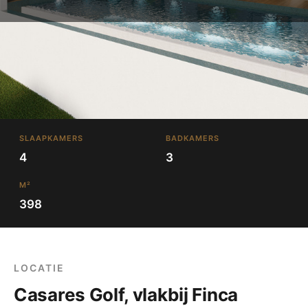
SLAAPKAMERS
BADKAMERS
4
3
M²
398
LOCATIE
Casares Golf, vlakbij Finca