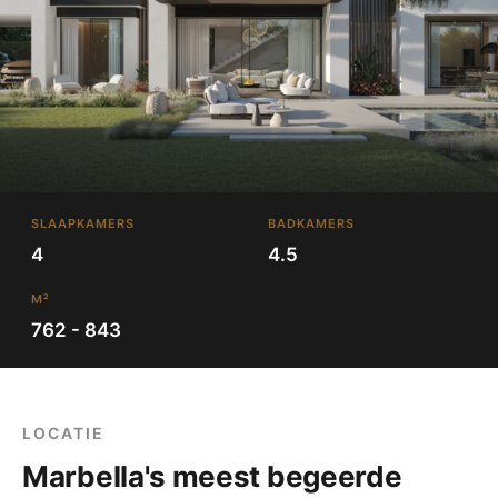
SLAAPKAMERS
BADKAMERS
4
4.5
M²
762 - 843
LOCATIE
Marbella's meest begeerde