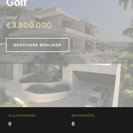
Golf
Vanaf
€3.800.000
BROCHURE BEKIJKEN
SLAAPKAMERS
BADKAMERS
6
6