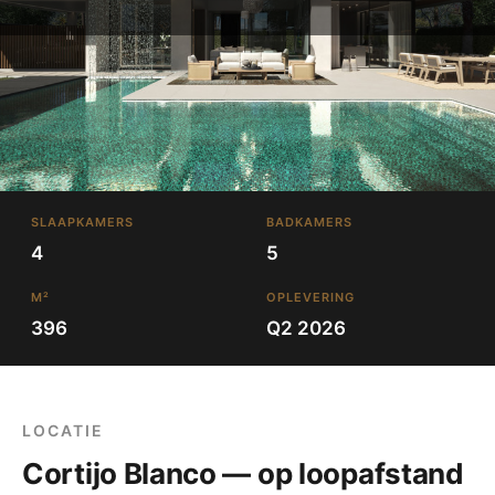
SLAAPKAMERS
BADKAMERS
4
5
M²
OPLEVERING
396
Q2 2026
LOCATIE
Cortijo Blanco — op loopafstand