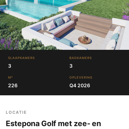
SLAAPKAMERS
BADKAMERS
3
3
M²
OPLEVERING
226
Q4 2026
LOCATIE
Estepona Golf met zee- en