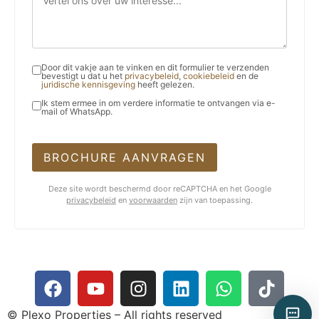
Door dit vakje aan te vinken en dit formulier te verzenden
bevestigt u dat u het
privacybeleid
,
cookiebeleid
en de
juridische kennisgeving
heeft gelezen.
Ik stem ermee in om verdere informatie te ontvangen via e-
mail of WhatsApp.
BROCHURE AANVRAGEN
Deze site wordt beschermd door reCAPTCHA en het Google
privacybeleid
en
voorwaarden
zijn van toepassing.
© Plexo Properties – All rights reserved