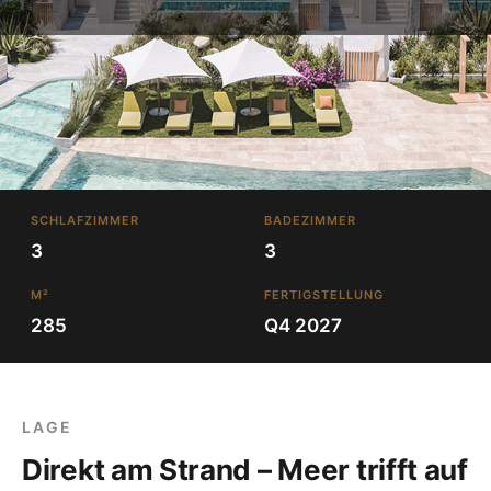
SCHLAFZIMMER
BADEZIMMER
3
3
M²
FERTIGSTELLUNG
285
Q4 2027
LAGE
Direkt am Strand – Meer trifft auf