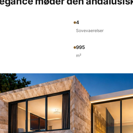
legance møder den andalusis
4
Sovevaerelser
995
m²