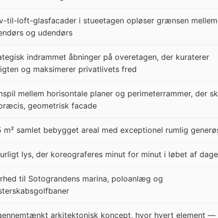
v-til-loft-glasfacader i stueetagen opløser grænsen mellem
endørs og udendørs
ategisk indrammet åbninger på overetagen, der kuraterer
igten og maksimerer privatlivets fred
spil mellem horisontale planer og perimeterrammer, der s
præcis, geometrisk facade
 m² samlet bebygget areal med exceptionel rumlig generøs
urligt lys, der koreograferes minut for minut i løbet af dag
hed til Sotograndens marina, poloanlæg og
terskabsgolfbaner
gennemtænkt arkitektonisk koncept, hvor hvert element —