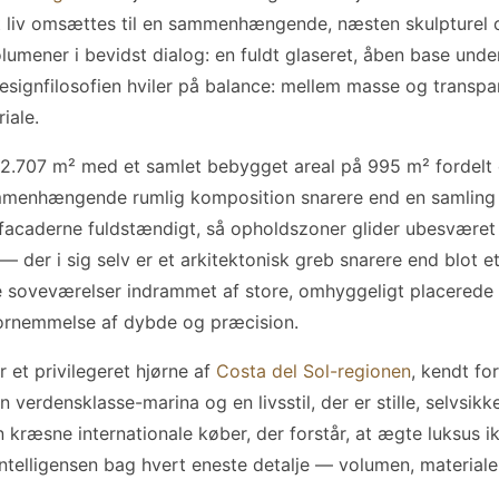
t liv omsættes til en sammenhængende, næsten skulpturel op
lumener i bevidst dialog: en fuldt glaseret, åben base un
signfilosofien hviler på balance: mellem masse og transpa
iale.
2.707 m² med et samlet bebygget areal på 995 m² fordelt o
menhængende rumlig komposition snarere end en samling af
facaderne fuldstændigt, så opholdszoner glider ubesværet
n — der i sig selv er et arkitektonisk greb snarere end blot e
e soveværelser indrammet af store, omhyggeligt placerede 
fornemmelse af dybde og præcision.
 et privilegeret hjørne af
Costa del Sol-regionen
, kendt for
verdensklasse-marina og en livsstil, der er stille, selvsikke
den kræsne internationale køber, der forstår, at ægte luksus 
elligensen bag hvert eneste detalje — volumen, materialer