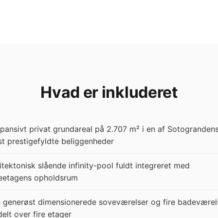
Hvad er inkluderet
pansivt privat grundareal på 2.707 m² i en af Sotogranden
t prestigefyldte beliggenheder
itektonisk slående infinity-pool fuldt integreret med
eetagens opholdsrum
e generøst dimensionerede soveværelser og fire badeværel
delt over fire etager