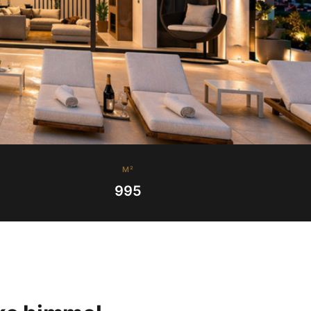
M²
995