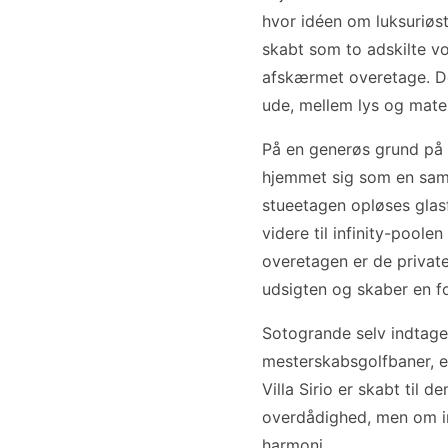
hvor idéen om luksuriøs
skabt som to adskilte vo
afskærmet overetage. De
ude, mellem lys og mater
På en generøs grund på 
hjemmet sig som en sam
stueetagen opløses glas
videre til infinity-poole
overetagen er de privat
udsigten og skaber en 
Sotogrande selv indtager
mesterskabsgolfbaner, en 
Villa Sirio er skabt til 
overdådighed, men om int
harmoni.