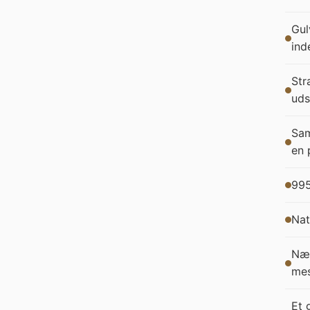
Gul
ind
Str
uds
Sam
en 
995
Nat
Nær
mes
Et 