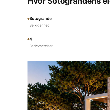
Hvor Sotograndens e
Sotogrande
Beliggenhed
4
Badevaerelser