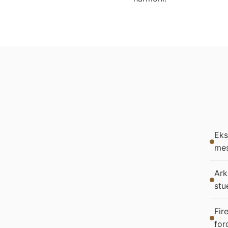
Eks
mes
Ark
stu
Fir
for