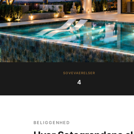
SOVEVAERELSER
4
BELIGGENHED