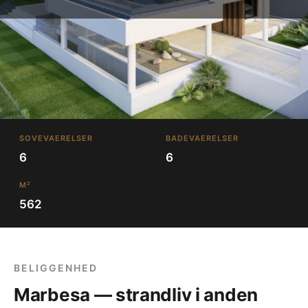
SOVEVAERELSER
BADEVAERELSER
6
6
M²
562
BELIGGENHED
Marbesa — strandliv i anden