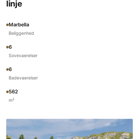
linje
Marbella
Beliggenhed
6
Sovevaerelser
6
Badevaerelser
562
m²