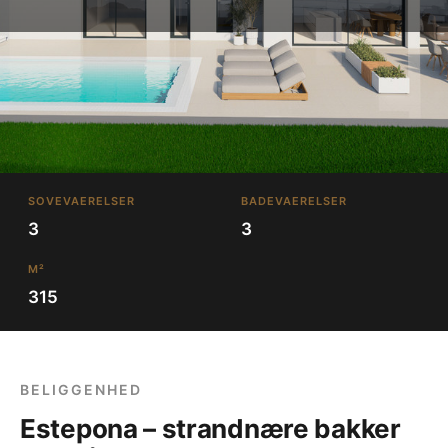
SOVEVAERELSER
BADEVAERELSER
3
3
M²
315
BELIGGENHED
Estepona – strandnære bakker