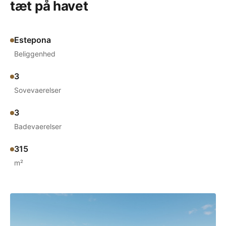
tæt på havet
Estepona
Beliggenhed
3
Sovevaerelser
3
Badevaerelser
315
m²