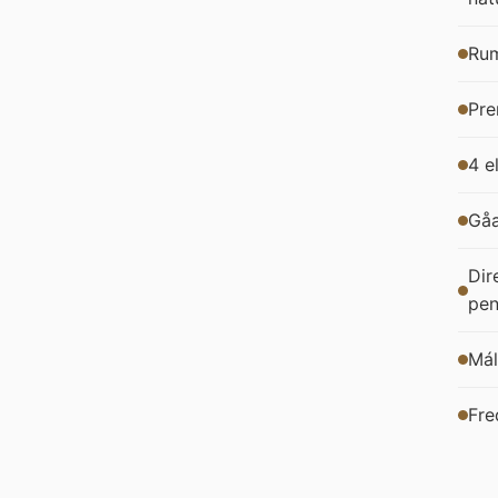
Rum
Pre
4 e
Gåa
Dir
pen
Mál
Fre