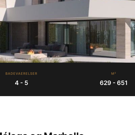
BADEVAERELSER
M²
4 - 5
629 - 651