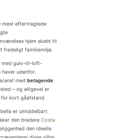
e mest eftertragtede
ægte
mværelses hjem skabt til
fredeligt familiemiljø.
med gulv-til-loft-
e haver udenfor.
placeret med
betagende
sted – og alligevel er
for kort gåafstand.
bella er umiddelbart
rsker den bredere
Costa
beliggenhed den ideelle
præsenterer disse villas