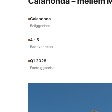
Calahonda – mellem M
Calahonda
Beliggenhed
4 - 5
Badevaerelser
Q1 2028
Faerdiggorelse