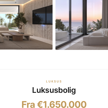
LUKSUS
Luksusbolig
Fra €1.650.000