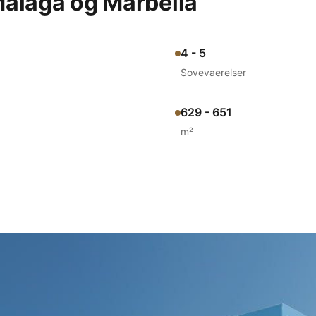
álaga og Marbella
4 - 5
Sovevaerelser
629 - 651
m²