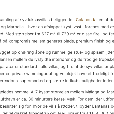
samling af syv luksusvillas beliggende i
Calahonda
, en af d
og Marbella – hvor en afslappet kystlivsstil forenes med 
 Med størrelser fra 627 m² til 729 m² er disse fire- og fe
 på kompromis mellem generøs plads, premium finish og et 
bygget op omkring åbne og rummelige stue- og spisemiljøer 
nsen mellem de lysfyldte interiører og de frodige tropisk
rater er standard i alle villas, og fire af de syv villas er 
er en privat swimmingpool og velplejet have et fredeligt fri
 Mercadona-supermarked og større indkøbsmuligheder inden 
ligeledes nemme: A-7 kystmotorvejen mellem Málaga og Mar
Lufthavn er ca. 30 minutters kørsel væk. For dem, der udfo
beslutter sig for, hvor de vil slå rødder, tilbyder Lantanas 
lligevel diskret tilbagetrukket. Med priser fra €1.650.000 re