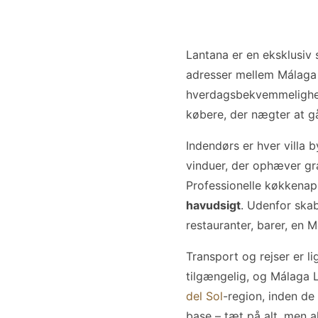
Lantana er en eksklusiv 
adresser mellem Málaga 
hverdagsbekvemmelighed.
købere, der nægter at gå
Indendørs er hver villa 
vinduer, der ophæver græ
Professionelle køkkenappa
havudsigt
. Udenfor skab
restauranter, barer, en
Transport og rejser er 
tilgængelig, og Málaga 
del Sol
-region, inden de 
base – tæt på alt, men a