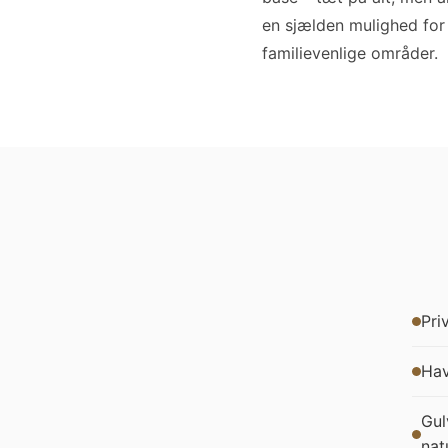
en sjælden mulighed for 
familievenlige områder.
Pri
Hav
Gul
nat