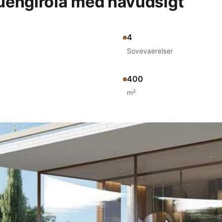
 Fuengirola med havudsigt
4
Sovevaerelser
400
m²