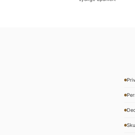
Pri
Per
Ded
Sku