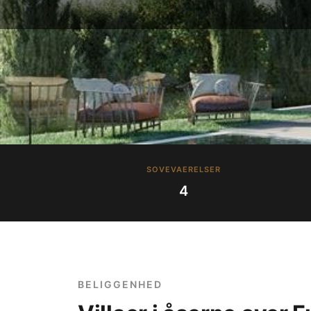
SOVEVAERELSER
4
BELIGGENHED