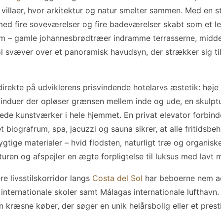
villaer, hvor arkitektur og natur smelter sammen. Med en s
 med fire soveværelser og fire badeværelser skabt som et l
em – gamle johannesbrødtræer indramme terrasserne, middel
ool svæver over et panoramisk havudsyn, der strækker sig til
irekte på udviklerens prisvindende hotelarvs æstetik: høje
t-vinduer der opløser grænsen mellem inde og ude, en skul
de kunstværker i hele hjemmet. En privat elevator forbin
t biografrum, spa, jacuzzi og sauna sikrer, at alle fritidsb
tige materialer – hvid flodsten, naturligt træ og organisk
uren og afspejler en ægte forpligtelse til luksus med lavt m
e livsstilskorridor langs
Costa del Sol
har beboerne nem ad
 internationale skoler samt Málagas internationale lufthavn
 kræsne køber, der søger en unik helårsbolig eller et prestig