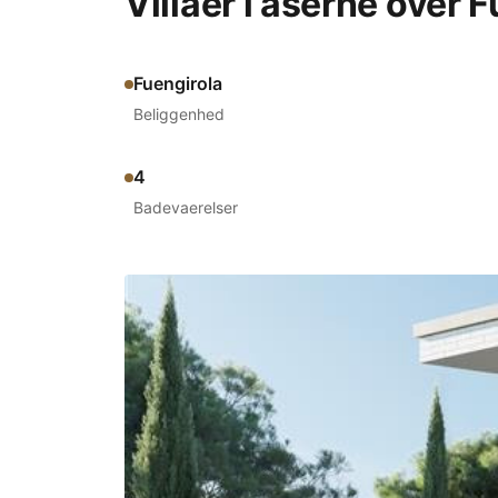
Villaer i åserne over
Fuengirola
Beliggenhed
4
Badevaerelser