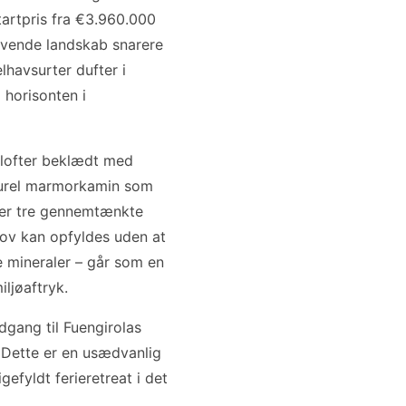
tartpris fra €3.960.000
evende landskab snarere
havsurter dufter i
 horisonten i
 lofter beklædt med
pturel marmorkamin som
der tre gennemtænkte
ehov kan opfyldes uden at
e mineraler – går som en
iljøaftryk.
gang til Fuengirolas
. Dette er en usædvanlig
efyldt ferieretreat i det