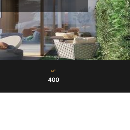
M²
400