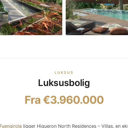
LUKSUS
Luksusbolig
Fra €3.960.000
Fuengirola
ligger Higueron North Residences – Villas, en eks