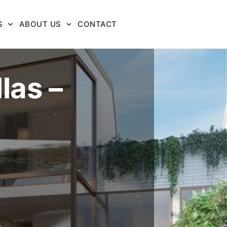
S
ABOUT US
CONTACT
las –