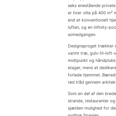
seks enestående private 
er hver villa på 400 m²
end et konventionelt hj
luften, og en infinity-p
solnedgangen.
Designsproget trækker d
varmt træ, gulv-til-lof
midtpunkt og håndplukke
etager, mens et dedikere
forlade hjemmet. Bæredyg
rød tråd gennem arkitekt
Som en del af den breder
strande, restauranter og
sjælden mulighed for den
sydlige Spanien.