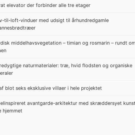
vat elevator der forbinder alle tre etager
v-til-loft-vinduer med udsigt til århundredgamle
annesbrødtræer
disk middelhavsvegetation – timian og rosmarin – rundt o
laen
edygtige naturmaterialer: træ, hvid flodsten og organiske
eraler
af blot seks eksklusive villaer i hele projektet
elinspireret avantgarde-arkitektur med skræddersyet kunst
e hjemmet