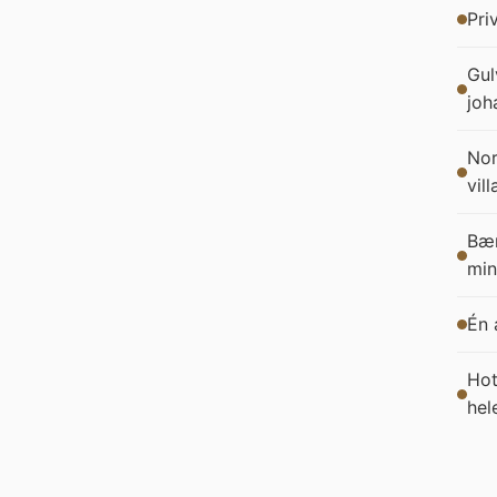
Pri
Gul
joh
Nor
vil
Bær
min
Én 
Hot
hel