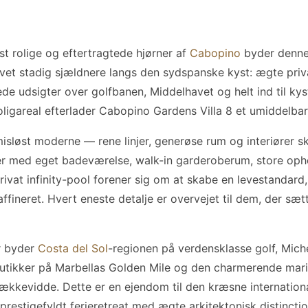
st rolige og eftertragtede hjørner af
Cabopino
byder denne
levet stadig sjældnere langs den sydspanske kyst: ægte pri
de udsigter over golfbanen, Middelhavet og helt ind til ky
gareal efterlader Cabopino Gardens Villa 8 et umiddelbart
isløst moderne — rene linjer, generøse rum og interiører s
r med eget badeværelse, walk-in garderoberum, store opho
ivat infinity-pool forener sig om at skabe en levestandard, 
fineret. Hvert eneste detalje er overvejet til dem, der sæ
r byder
Costa del Sol
-regionen på verdensklasse golf, Mich
outikker på Marbellas Golden Mile og den charmerende mar
kkevidde. Dette er en ejendom til den kræsne internationa
 prestigefyldt ferieretreat med ægte arkitektonisk distinct