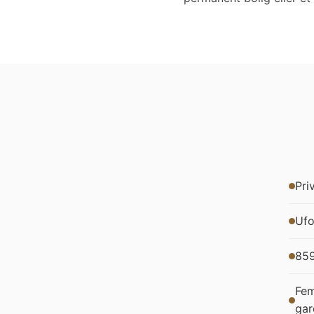
Pri
Ufo
859
Fem
gar