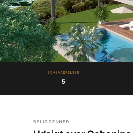
SOVEVAERELSER
5
BELIGGENHED