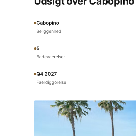
Udsigt over Cabopino 
Cabopino
Beliggenhed
5
Badevaerelser
Q4 2027
Faerdiggorelse