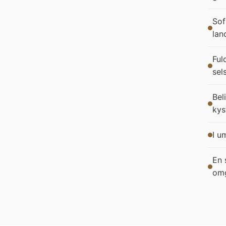
Sof
lan
Ful
sel
Bel
kys
I u
En 
omg