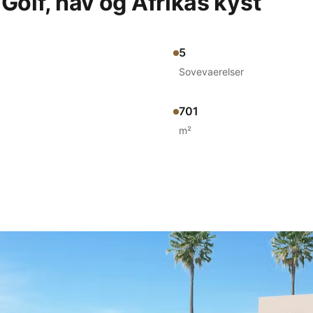
Golf, hav og Afrikas kyst
5
Sovevaerelser
701
m²