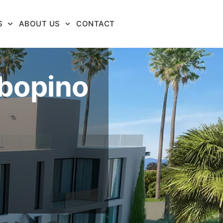
S
ABOUT US
CONTACT
abopino