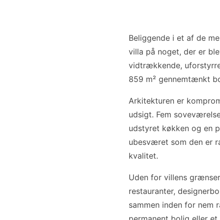
Beliggende i et af de me
villa på noget, der er b
vidtrækkende, uforstyrre
859 m² gennemtænkt boli
Arkitekturen er komprom
udsigt. Fem soveværelse
udstyret køkken og en pr
ubesværet som den er raf
kvalitet.
Uden for villens grænse
restauranter, designerb
sammen inden for nem ræ
permanent bolig eller et