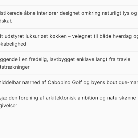
istikerede åbne interiører designet omkring naturligt lys og
dskab
dt udstyret luksuriøst køkken – velegnet til både hverdag o
skabelighed
iggende i en fredelig, lavtbygget enklave langt fra travle
tstrækninger
middelbar nærhed af Cabopino Golf og byens boutique-mar
sjælden forening af arkitektonisk ambition og naturskønne
ivelser