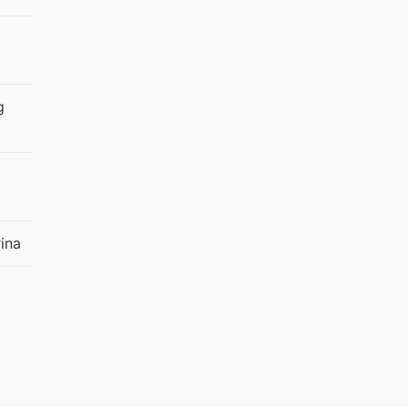
g
ina