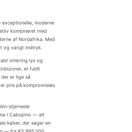
 exceptionelle, moderne
vatliv kombineret med
sterne af Nordafrika. Med
 og varigt indtryk.
kabt omkring lys og
ldszoner, et fuldt
der er lige så
tter pris på kompromisløs
elin-stjernede
ina i Cabopino — alt
le køber, der søger en
ion — fra €5.995.000.