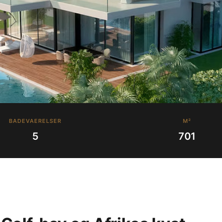
BADEVAERELSER
M²
5
701