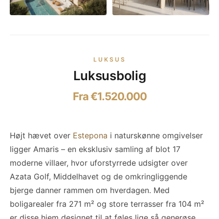
LUKSUS
Luksusbolig
Fra €1.520.000
Højt hævet over
Estepona
i naturskønne omgivelser
ligger Amaris – en eksklusiv samling af blot 17
moderne villaer, hvor uforstyrrede udsigter over
Azata Golf, Middelhavet og de omkringliggende
bjerge danner rammen om hverdagen. Med
boligarealer fra 271 m² og store terrasser fra 104 m²
er disse hjem designet til at føles lige så generøse