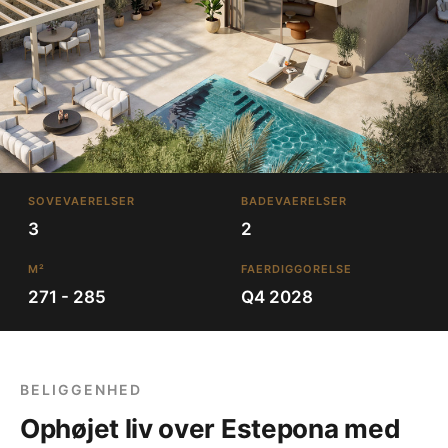
SOVEVAERELSER
BADEVAERELSER
3
2
M²
FAERDIGGORELSE
271 - 285
Q4 2028
BELIGGENHED
Ophøjet liv over Estepona med